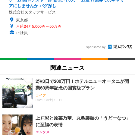
アにしませんか バグ探し
株式会社スタッフサービス
東京都
月給24万5,000円～50万円
正社員
Sponsored by
関連ニュース
2泊3日で200万円！ホテルニューオータニが開
業60周年記念の国賓級プラン
ライフ
2024.8.3(土) 10:41
上戸彩と原菜乃華、丸亀製麺の「うどーなつ」
に至福の表情
エンタメ