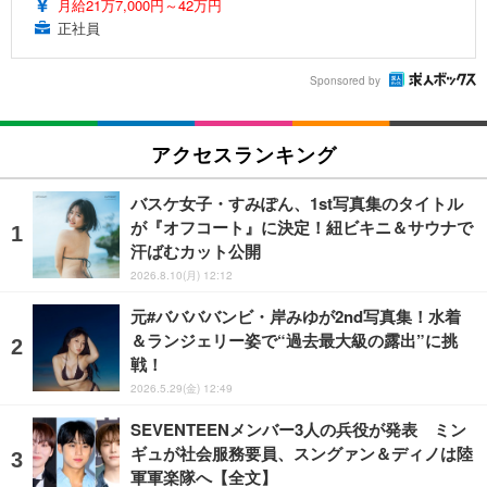
月給21万7,000円～42万円
正社員
Sponsored by
アクセスランキング
バスケ女子・すみぽん、1st写真集のタイトル
が『オフコート』に決定！紐ビキニ＆サウナで
汗ばむカット公開
2026.8.10(月) 12:12
元#ババババンビ・岸みゆが2nd写真集！水着
＆ランジェリー姿で“過去最大級の露出”に挑
戦！
2026.5.29(金) 12:49
SEVENTEENメンバー3人の兵役が発表 ミン
ギュが社会服務要員、スングァン＆ディノは陸
軍軍楽隊へ【全文】