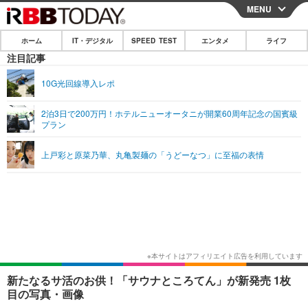
MENU
CLOSE
ホーム
IT・デジタル
SPEED TEST
エンタメ
ライフ
ホーム
注目記事
IT・デジタル
10G光回線導入レポ
IT・デジタルTOP
スマートフォン
SPEED TEST
2泊3日で200万円！ホテルニューオータニが開業60周年記念の国賓級
プラン
ネタ
ガジェット・ツール
エンタメ
上戸彩と原菜乃華、丸亀製麺の「うどーなつ」に至福の表情
ショッピング
その他
エンタメTOP
映画・ドラマ
ライフ
韓流・K-POP
韓国・芸能
ライフTOP
グルメ
リリース一覧
音楽
スポーツ
ペット
ショッピング
プッシュ通知の停止方法
グラビア
ブログ
その他
ショッピング
その他
新たなるサ活のお供！「サウナところてん」が新発売 1枚
目の写真・画像