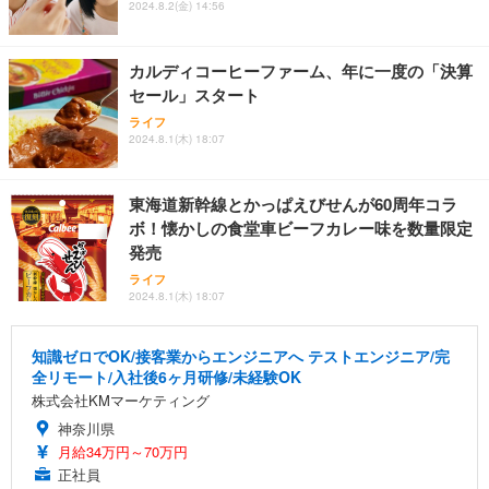
2024.8.2(金) 14:56
カルディコーヒーファーム、年に一度の「決算
セール」スタート
ライフ
2024.8.1(木) 18:07
東海道新幹線とかっぱえびせんが60周年コラ
ボ！懐かしの食堂車ビーフカレー味を数量限定
発売
ライフ
2024.8.1(木) 18:07
知識ゼロでOK/接客業からエンジニアへ テストエンジニア/完
全リモート/入社後6ヶ月研修/未経験OK
株式会社KMマーケティング
神奈川県
月給34万円～70万円
正社員