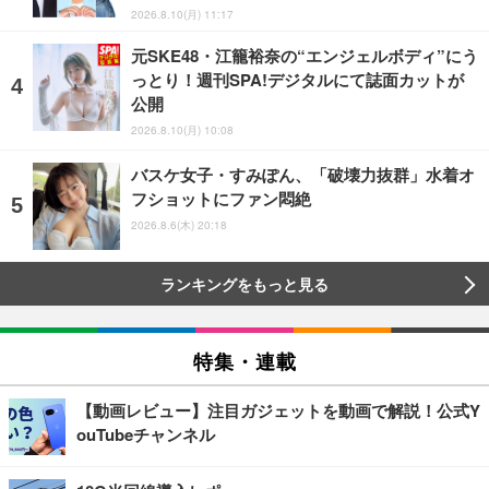
2026.8.10(月) 11:17
元SKE48・江籠裕奈の“エンジェルボディ”にう
っとり！週刊SPA!デジタルにて誌面カットが
公開
2026.8.10(月) 10:08
バスケ女子・すみぽん、「破壊力抜群」水着オ
フショットにファン悶絶
2026.8.6(木) 20:18
ランキングをもっと見る
特集・連載
【動画レビュー】注目ガジェットを動画で解説！公式Y
ouTubeチャンネル