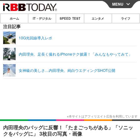
MENU
CLOSE
ホーム
IT・デジタル
SPEED TEST
エンタメ
ライフ
ホーム
注目記事
IT・デジタル
10G光回線導入レポ
IT・デジタルTOP
スマートフォン
SPEED TEST
内田理央、足長く撮れるiPhoneテク披露！「みんなもやってみて」
ネタ
ガジェット・ツール
エンタメ
女神級の美しさ…内田理央、純白ウエディングSHOT公開
ショッピング
その他
エンタメTOP
映画・ドラマ
ライフ
韓流・K-POP
韓国・芸能
ライフTOP
グルメ
リリース一覧
音楽
スポーツ
ペット
ショッピング
プッシュ通知の停止方法
グラビア
ブログ
その他
ショッピング
その他
内田理央のバッグに反響！「たまごっちがある」「ソニッ
クをバッグに」 3枚目の写真・画像