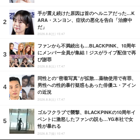
手が震え続けた原因は首のヘルニアだった…K
ARA・スンヨン、症状の悪化を告白「治療中
だ」
2026.8.8(土) 15:47
ファンから不満続出も…BLACKPINK、10周年
にメンバー全員が集結！ジスがライブ配信で再
び謝罪
2026.8.8(土) 17:47
同性との“密着写真”が拡散…薬物使用で有罪、
男性への性的暴行疑惑もあった俳優ユ・アイン
の近況
2026.8.8(土) 17:47
ゴルフクラブで襲撃、BLACKPINKの10周年イ
ベントに激怒したファンの説も…YG本社で女
性が暴れる
2026.8.7(金) 10:47