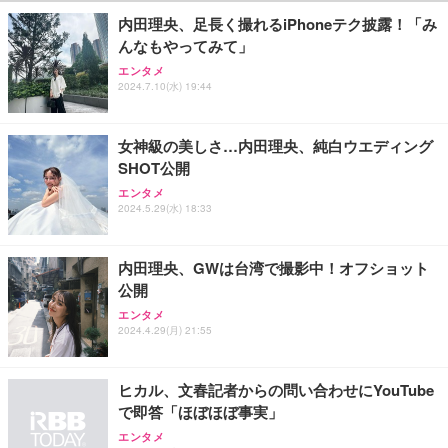
内田理央、足長く撮れるiPhoneテク披露！「み
んなもやってみて」
エンタメ
2024.7.10(水) 19:44
女神級の美しさ…内田理央、純白ウエディング
SHOT公開
エンタメ
2024.5.29(水) 18:33
内田理央、GWは台湾で撮影中！オフショット
公開
エンタメ
2024.4.29(月) 21:55
ヒカル、文春記者からの問い合わせにYouTube
で即答「ほぼほぼ事実」
エンタメ