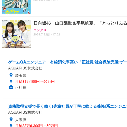
日向坂46・山口陽世＆平尾帆夏、「とっとりふ
エンタメ
2024.7.22(月) 17:52
ゲームQAエンジニア・有給消化率高い「正社員/社会保険完備/ゲ
AQUARIUS株式会社
埼玉県
月給31万100円～50万円
正社員
資格取得支援で長く働く!先輩社員が丁寧に教える/制御系エンジニ
AQUARIUS株式会社
大阪府
月給33万6,300円～50万円