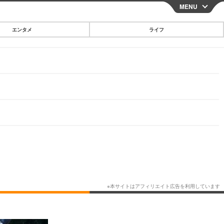
MENU
CLOSE
エンタメ
ライフ
スマートフォン
ガジェット・ツール
その他
映画・ドラマ
韓国・芸能
グルメ
スポーツ
ショッピング
ブログ
その他