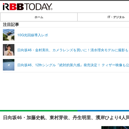
ホーム
IT・デジタル
ホーム
注目記事
IT・デジタル
10G光回線導入レポ
IT・デジタルTOP
SPEED TEST
日向坂46・金村美玖、カメラレンズを買いに！清水理央モデルに撮影も
ネタ
エンタメ
日向坂46、12thシングル『絶対的第六感』発売決定！ ティザー映像も
ショッピング
エンタメTOP
ライフ
韓流・K-POP
ライフTOP
リリース一覧
音楽
ペット
プッシュ通知の停止方法
グラビア
その他
ショッピング
日向坂46・加藤史帆、東村芽依、丹生明里、濱岸ひより4人