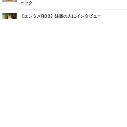
ェック
【エンタメRBB】注目の人にインタビュー
【坂道グループニュース】ーエンタメRBBー
今観るべきオススメ「韓国ドラマ」
快適デスクのヒントが満載！こだわりデスクツアー
【進化するオフィス】
写真・画像
ホーム
›
エンタメ
›
音楽
›
記事
›