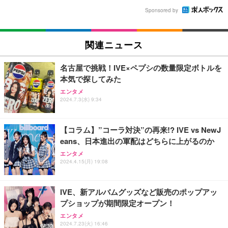
Sponsored by
関連ニュース
名古屋で挑戦！IVE×ペプシの数量限定ボトルを
本気で探してみた
エンタメ
2024.7.3(水) 9:34
【コラム】”コーラ対決”の再来!? IVE vs NewJ
eans、日本進出の軍配はどちらに上がるのか
エンタメ
2024.4.15(月) 19:08
IVE、新アルバムグッズなど販売のポップアッ
プショップが期間限定オープン！
エンタメ
2024.7.23(火) 16:46