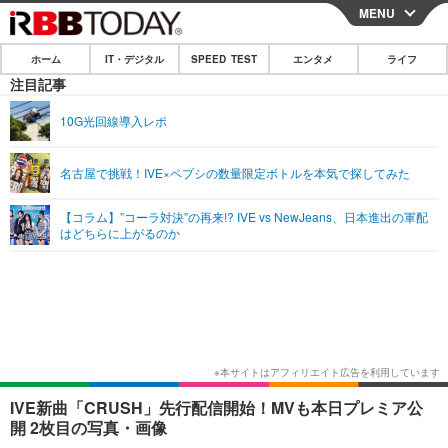
MENU
CLOSE
ホーム
IT・デジタル
SPEED TEST
エンタメ
ライフ
ホーム
注目記事
IT・デジタル
10G光回線導入レポ
IT・デジタルTOP
スマートフォン
SPEED TEST
名古屋で挑戦！IVE×ペプシの数量限定ボトルを本気で探してみた
ネタ
ガジェット・ツール
エンタメ
【コラム】”コーラ対決”の再来!? IVE vs NewJeans、日本進出の軍配
ショッピング
その他
はどちらに上がるのか
エンタメTOP
映画・ドラマ
ライフ
韓流・K-POP
韓国・芸能
ライフTOP
グルメ
リリース一覧
音楽
スポーツ
ペット
ショッピング
プッシュ通知の停止方法
グラビア
ブログ
その他
ショッピング
その他
IVE新曲「CRUSH」先行配信開始！MVも本日プレミア公
開 2枚目の写真・画像