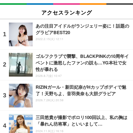
アクセスランキング
あの注目アイドルがランジェリー姿に！話題の
グラビアBEST20
2022.2.15(火) 12:11
ゴルフクラブで襲撃、BLACKPINKの10周年イ
ベントに激怒したファンの説も…YG本社で女
性が暴れる
2026.8.7(金) 10:47
RIZINガール・新田妃奈がHカップボディで魅
了！天野ちよ、音羽美奈も大胆グラビア
2026.7.28(火) 20:58
三田悠貴が撮影でポロリ100回以上、私の胸は
「暴れん坊将軍」といいまして…
2024.11.9(土) 16:16