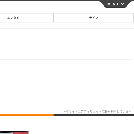
MENU
CLOSE
エンタメ
ライフ
スマートフォン
ガジェット・ツール
その他
映画・ドラマ
韓国・芸能
グルメ
スポーツ
ショッピング
ブログ
その他