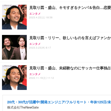
見取り図・盛山、キモすぎるナンパ＆告白…恋愛
エンタメ
2023.4.22(土) 18:58
見取り図・リリー、欲しいものを言えばファンか
エンタメ
2023.3.23(木) 8:17
見取り図・盛山、未経験なのにサッカー仕事独占
エンタメ
2022.11.19(土) 11:12
20代・30代が活躍中!開発エンジニア/フルリモート・年休125日/
株式会社TheNewGate