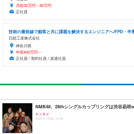
月給32万円～50万円
正社員
技術の最前線で顧客と共に課題を解決するエンジニアへ/FPD・
日総工産株式会社
神奈川県
年収400万円～
正社員 / 契約社員 / 派遣社員
NMB48、28thシングルカップリングは渋谷凪咲
エンタメ
2023.9.15(金) 12:24