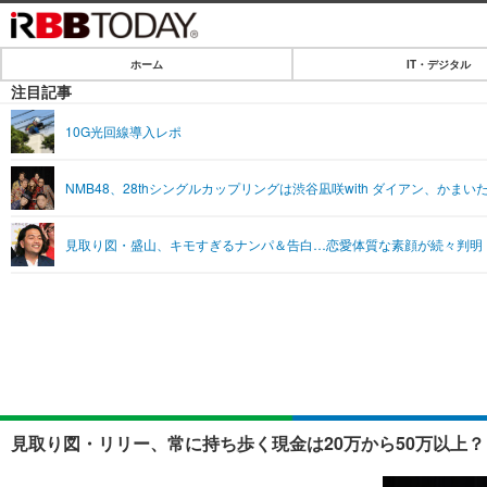
ホーム
IT・デジタル
ホーム
注目記事
IT・デジタル
10G光回線導入レポ
IT・デジタルTOP
SPEED TEST
NMB48、28thシングルカップリングは渋谷凪咲with ダイアン、かま
ネタ
エンタメ
見取り図・盛山、キモすぎるナンパ＆告白…恋愛体質な素顔が続々判明
ショッピング
エンタメTOP
ライフ
韓流・K-POP
ライフTOP
リリース一覧
音楽
ペット
プッシュ通知の停止方法
グラビア
その他
ショッピング
見取り図・リリー、常に持ち歩く現金は20万から50万以上