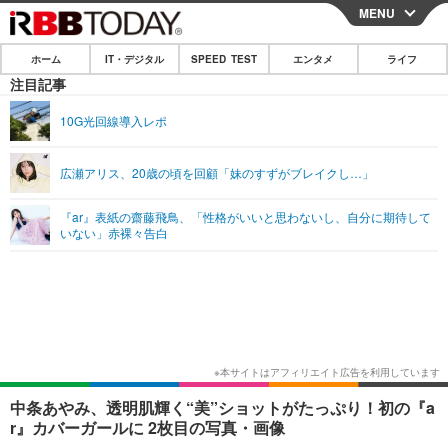
MENU
CLOSE
ホーム
IT・デジタル
SPEED TEST
エンタメ
ライフ
ホーム
注目記事
IT・デジタル
10G光回線導入レポ
IT・デジタルTOP
スマートフォン
SPEED TEST
広瀬アリス、20歳の頃を回顧「妹のすずがブレイクし…」
ネタ
ガジェット・ツール
エンタメ
『ar』表紙の齋藤飛鳥、「性格がいいと思わないし、自分に期待して
ショッピング
その他
いない」赤裸々告白
エンタメTOP
映画・ドラマ
ライフ
韓流・K-POP
韓国・芸能
ライフTOP
グルメ
リリース一覧
音楽
スポーツ
ペット
ショッピング
プッシュ通知の停止方法
グラビア
ブログ
その他
ショッピング
その他
中条あやみ、透明肌輝く“美”ショットがたっぷり！初の『a
r』カバーガールに 2枚目の写真・画像