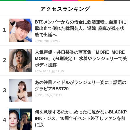
アクセスランキング
BTSメンバーからの借金に飲酒運転…自粛中に
脳出血で倒れた韓国芸人、退院 麻痺が残る状
態で出廷へ
2026.8.9(日) 12:47
人気声優・井口裕香の写真集「MORE MORE
MORE」が4刷決定！ 水着やランジェリーで美
ボディ披露
2024.10.11(金) 19:15
あの注目アイドルがランジェリー姿に！話題の
グラビアBEST20
2022.2.15(火) 12:11
何を意味するのか…めったに泣かないBLACKP
INK・ジス、10周年イベント終了しファンを前
に涙