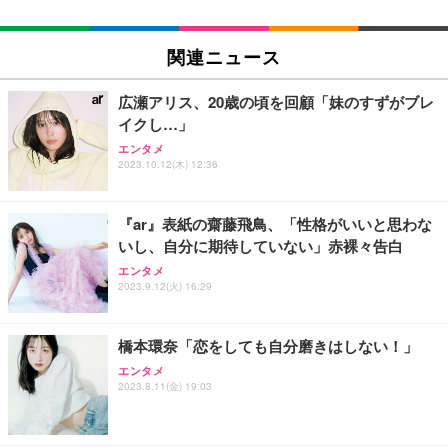
関連ニュース
広瀬アリス、20歳の頃を回顧「妹のすずがブレ
イクし…」
エンタメ
2023.10.12(木) 12:36
『ar』表紙の齋藤飛鳥、「性格がいいと思わな
いし、自分に期待していない」赤裸々告白
エンタメ
2023.9.12(火) 16:29
橋本環奈「恋をしても自分磨きはしない！」
エンタメ
2023.8.11(金) 19:03