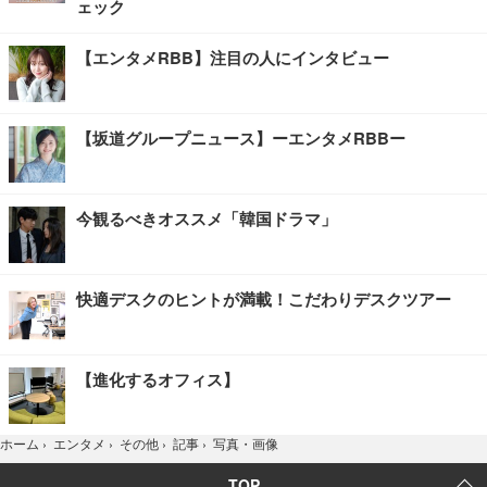
ェック
【エンタメRBB】注目の人にインタビュー
【坂道グループニュース】ーエンタメRBBー
今観るべきオススメ「韓国ドラマ」
快適デスクのヒントが満載！こだわりデスクツアー
【進化するオフィス】
写真・画像
ホーム
›
エンタメ
›
その他
›
記事
›
TOP