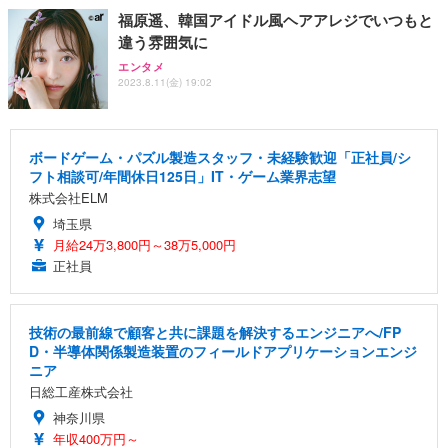
福原遥、韓国アイドル風ヘアアレジでいつもと
違う雰囲気に
エンタメ
2023.8.11(金) 19:02
ボードゲーム・パズル製造スタッフ・未経験歓迎「正社員/シ
フト相談可/年間休日125日」IT・ゲーム業界志望
株式会社ELM
埼玉県
月給24万3,800円～38万5,000円
正社員
技術の最前線で顧客と共に課題を解決するエンジニアへ/FP
D・半導体関係製造装置のフィールドアプリケーションエンジ
ニア
日総工産株式会社
神奈川県
年収400万円～