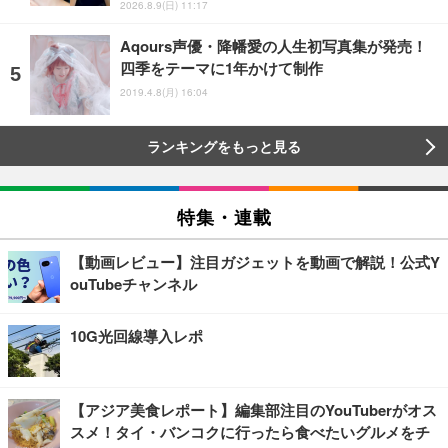
2026.8.9(日) 11:17
Aqours声優・降幡愛の人生初写真集が発売！
四季をテーマに1年かけて制作
2019.4.8(月) 16:04
ランキングをもっと見る
特集・連載
【動画レビュー】注目ガジェットを動画で解説！公式Y
ouTubeチャンネル
10G光回線導入レポ
【アジア美食レポート】編集部注目のYouTuberがオス
スメ！タイ・バンコクに行ったら食べたいグルメをチ