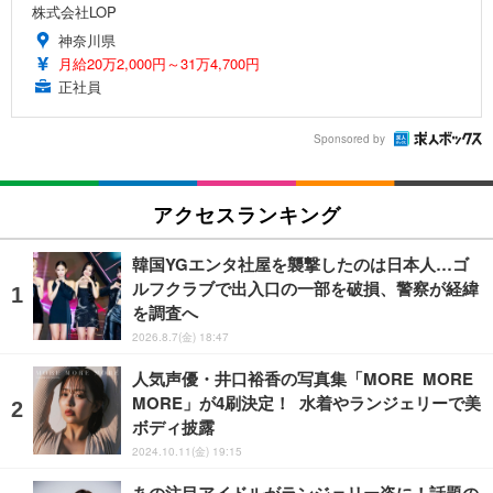
株式会社LOP
神奈川県
月給20万2,000円～31万4,700円
正社員
Sponsored by
アクセスランキング
韓国YGエンタ社屋を襲撃したのは日本人…ゴ
ルフクラブで出入口の一部を破損、警察が経緯
を調査へ
2026.8.7(金) 18:47
人気声優・井口裕香の写真集「MORE MORE
MORE」が4刷決定！ 水着やランジェリーで美
ボディ披露
2024.10.11(金) 19:15
あの注目アイドルがランジェリー姿に！話題の