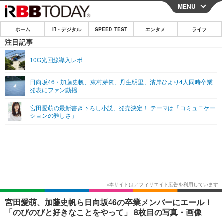
MENU
CLOSE
ホーム
IT・デジタル
SPEED TEST
エンタメ
ライフ
ホーム
注目記事
IT・デジタル
10G光回線導入レポ
IT・デジタルTOP
スマートフォン
SPEED TEST
日向坂46・加藤史帆、東村芽依、丹生明里、濱岸ひより4人同時卒業
発表にファン動揺
ネタ
ガジェット・ツール
エンタメ
宮田愛萌の最新書き下ろし小説、発売決定！ テーマは「コミュニケー
ショッピング
その他
ションの難しさ」
エンタメTOP
映画・ドラマ
ライフ
韓流・K-POP
韓国・芸能
ライフTOP
グルメ
リリース一覧
音楽
スポーツ
ペット
ショッピング
プッシュ通知の停止方法
グラビア
ブログ
その他
ショッピング
その他
宮田愛萌、加藤史帆ら日向坂46の卒業メンバーにエール！
「のびのびと好きなことをやって」 8枚目の写真・画像