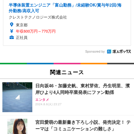
半導体装置エンジニア「富山勤務」/未経験OK/賞与年2回/海
外勤務/高収入可
クレストテクノロジーズ株式会社
東京都
年収600万円～770万円
正社員
Sponsored by
関連ニュース
日向坂46・加藤史帆、東村芽依、丹生明里、濱
岸ひより4人同時卒業発表にファン動揺
エンタメ
2024.8.6(火) 23:27
宮田愛萌の最新書き下ろし小説、発売決定！ テ
ーマは「コミュニケーションの難しさ」