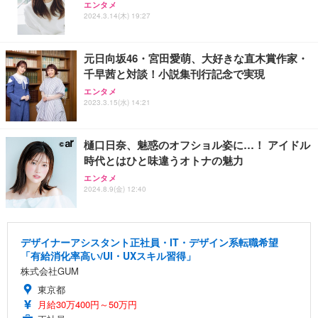
エンタメ
2024.3.14(木) 19:27
元日向坂46・宮田愛萌、大好きな直木賞作家・
千早茜と対談！小説集刊行記念で実現
エンタメ
2023.3.15(水) 14:21
樋口日奈、魅惑のオフショル姿に…！ アイドル
時代とはひと味違うオトナの魅力
エンタメ
2024.8.9(金) 12:40
デザイナーアシスタント正社員・IT・デザイン系転職希望
「有給消化率高い/UI・UXスキル習得」
株式会社GUM
東京都
月給30万400円～50万円