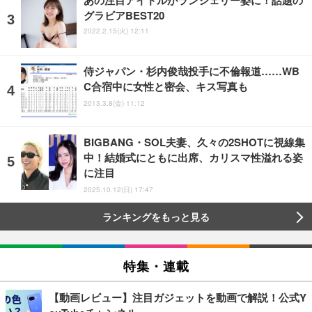
グラビアBEST20
2022.2.15(火) 12:11
侍ジャパン・杉内俊哉投手に不倫報道……WB
C合宿中に女性と密会、キス写真も
2013.3.8(金) 11:12
BIGBANG・SOL夫妻、久々の2SHOTに視線集
中！結婚式にともに出席、カリスマ性溢れる姿
に注目
2025.10.12(日) 17:47
ランキングをもっと見る
特集・連載
【動画レビュー】注目ガジェットを動画で解説！公式Y