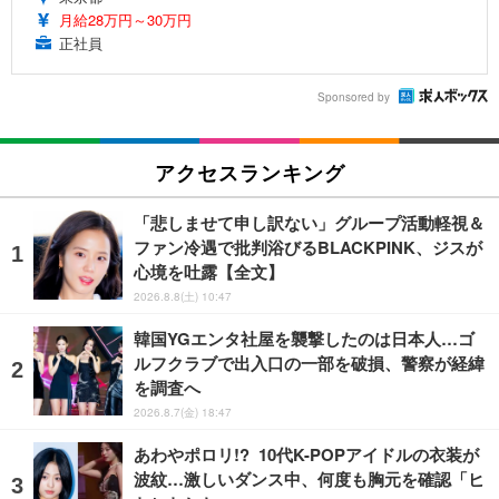
月給28万円～30万円
正社員
Sponsored by
アクセスランキング
「悲しませて申し訳ない」グループ活動軽視＆
ファン冷遇で批判浴びるBLACKPINK、ジスが
心境を吐露【全文】
2026.8.8(土) 10:47
韓国YGエンタ社屋を襲撃したのは日本人…ゴ
ルフクラブで出入口の一部を破損、警察が経緯
を調査へ
2026.8.7(金) 18:47
あわやポロリ!? 10代K-POPアイドルの衣装が
波紋…激しいダンス中、何度も胸元を確認「ヒ