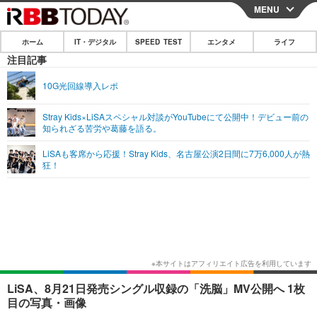
MENU
CLOSE
ホーム
IT・デジタル
SPEED TEST
エンタメ
ライフ
ホーム
注目記事
IT・デジタル
10G光回線導入レポ
IT・デジタルTOP
スマートフォン
SPEED TEST
Stray Kids×LiSAスペシャル対談がYouTubeにて公開中！デビュー前の
知られざる苦労や葛藤を語る。
ネタ
ガジェット・ツール
エンタメ
LiSAも客席から応援！Stray Kids、名古屋公演2日間に7万6,000人が熱
ショッピング
その他
狂！
エンタメTOP
映画・ドラマ
ライフ
韓流・K-POP
韓国・芸能
ライフTOP
グルメ
リリース一覧
音楽
スポーツ
ペット
ショッピング
プッシュ通知の停止方法
グラビア
ブログ
その他
ショッピング
その他
LiSA、8月21日発売シングル収録の「洗脳」MV公開へ 1枚
目の写真・画像