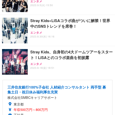
エンタメ
2023.9.5(火) 15:50
Stray Kids×LiSAコラボ曲がついに解禁！世界
中のSNSトレンドを席巻！
エンタメ
2023.8.30(水) 16:16
Stray Kids、自身初の4大ドームツアーをスター
ト！LiSAとのコラボ楽曲を初披露
エンタメ
2023.8.18(金) 18:51
三井住友銀行100%子会社 人材紹介コンサルタント 両手型 募
集土日・祝日休み福利厚生充実
株式会社SMBCキャリアサポート
東京都
年収500万円～800万円
正社員