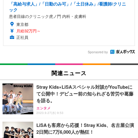
「高給与求人」/「日勤のみ可」/「土日休み」/看護師/クリニ
ック
患者目線のクリニック虎ノ門 内科・皮膚科
東京都
月給32万円～
正社員
Sponsored by
関連ニュース
Stray Kids×LiSAスペシャル対談がYouTubeに
て公開中！デビュー前の知られざる苦労や葛藤
を語る。
エンタメ
2023.9.27(水) 9:53
LiSAも客席から応援！Stray Kids、名古屋公演
2日間に7万6,000人が熱狂！