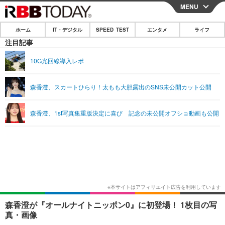
MENU
CLOSE
ホーム
IT・デジタル
SPEED TEST
エンタメ
ライフ
ホーム
注目記事
IT・デジタル
10G光回線導入レポ
IT・デジタルTOP
スマートフォン
SPEED TEST
森香澄、スカートひらり！太もも大胆露出のSNS未公開カット公開
ネタ
ガジェット・ツール
エンタメ
森香澄、1st写真集重版決定に喜び 記念の未公開オフショ動画も公開
ショッピング
その他
エンタメTOP
映画・ドラマ
ライフ
韓流・K-POP
韓国・芸能
ライフTOP
グルメ
リリース一覧
音楽
スポーツ
ペット
ショッピング
プッシュ通知の停止方法
グラビア
ブログ
その他
ショッピング
その他
森香澄が『オールナイトニッポン0』に初登場！ 1枚目の写
真・画像