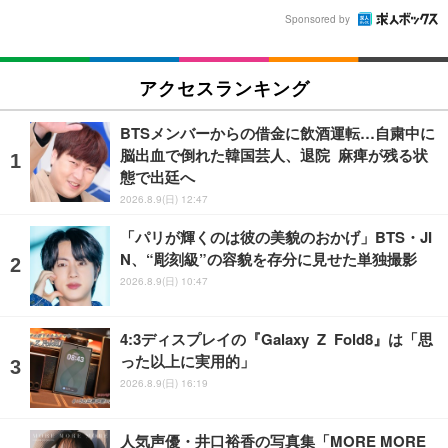
Sponsored by
アクセスランキング
BTSメンバーからの借金に飲酒運転…自粛中に
脳出血で倒れた韓国芸人、退院 麻痺が残る状
態で出廷へ
2026.8.9(日) 12:47
「パリが輝くのは彼の美貌のおかげ」BTS・JI
N、“彫刻級”の容貌を存分に見せた単独撮影
2026.8.9(日) 10:47
4:3ディスプレイの『Galaxy Z Fold8』は「思
った以上に実用的」
2026.8.9(日) 16:19
人気声優・井口裕香の写真集「MORE MORE