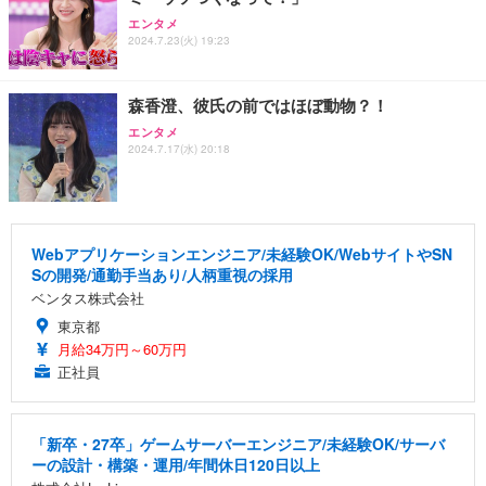
エンタメ
2024.7.23(火) 19:23
森香澄、彼氏の前ではほぼ動物？！
エンタメ
2024.7.17(水) 20:18
Webアプリケーションエンジニア/未経験OK/WebサイトやSN
Sの開発/通勤手当あり/人柄重視の採用
ベンタス株式会社
東京都
月給34万円～60万円
正社員
「新卒・27卒」ゲームサーバーエンジニア/未経験OK/サーバ
ーの設計・構築・運用/年間休日120日以上