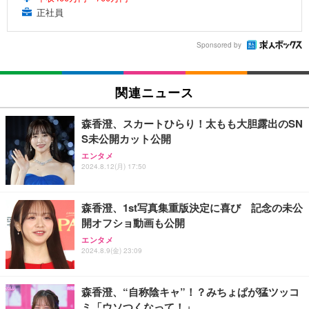
正社員
Sponsored by
関連ニュース
森香澄、スカートひらり！太もも大胆露出のSN
S未公開カット公開
エンタメ
2024.8.12(月) 17:50
森香澄、1st写真集重版決定に喜び 記念の未公
開オフショ動画も公開
エンタメ
2024.8.9(金) 23:09
森香澄、“自称陰キャ”！？みちょぱが猛ツッコ
ミ「ウソつくなって！」