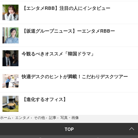
【エンタメRBB】注目の人にインタビュー
【坂道グループニュース】ーエンタメRBBー
今観るべきオススメ「韓国ドラマ」
快適デスクのヒントが満載！こだわりデスクツアー
【進化するオフィス】
写真・画像
ホーム
›
エンタメ
›
その他
›
記事
›
TOP