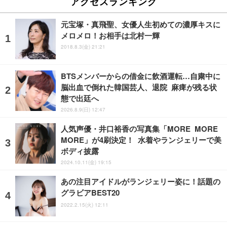
アクセスランキング
元宝塚・真飛聖、女優人生初めての濃厚キスに
メロメロ！お相手は北村一輝
2018.8.3(金) 21:21
BTSメンバーからの借金に飲酒運転…自粛中に
脳出血で倒れた韓国芸人、退院 麻痺が残る状
態で出廷へ
2026.8.9(日) 12:47
人気声優・井口裕香の写真集「MORE MORE
MORE」が4刷決定！ 水着やランジェリーで美
ボディ披露
2024.10.11(金) 19:15
あの注目アイドルがランジェリー姿に！話題の
グラビアBEST20
2022.2.15(火) 12:11