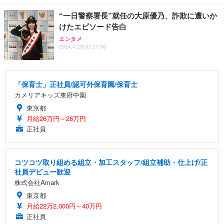
“一日警察署長”就任の大原優乃、詐欺に遭いか
けたエピソード告白
エンタメ
2024.4.23(火) 21:36
「保育士」正社員/認可外保育園/保育士
カメリアキッズ東府中園
東京都
月給26万円～28万円
正社員
コツコツ取り組める組立・加工スタッフ/組立補助・仕上げ/正
社員デビュー歓迎
株式会社Amark
東京都
月給22万2,000円～40万円
正社員