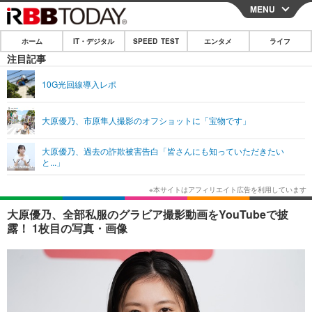
MENU
CLOSE
ホーム
IT・デジタル
SPEED TEST
エンタメ
ライフ
ホーム
注目記事
IT・デジタル
10G光回線導入レポ
IT・デジタルTOP
スマートフォン
SPEED TEST
大原優乃、市原隼人撮影のオフショットに「宝物です」
ネタ
ガジェット・ツール
エンタメ
大原優乃、過去の詐欺被害告白「皆さんにも知っていただきたい
ショッピング
その他
と...」
エンタメTOP
映画・ドラマ
ライフ
韓流・K-POP
韓国・芸能
ライフTOP
グルメ
リリース一覧
大原優乃、全部私服のグラビア撮影動画をYouTubeで披
音楽
スポーツ
ペット
ショッピング
露！ 1枚目の写真・画像
プッシュ通知の停止方法
グラビア
ブログ
その他
ショッピング
その他