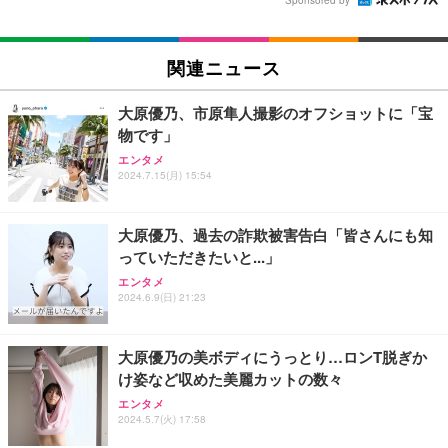
関連ニュース
大原優乃、市原隼人撮影のオフショットに「宝
物です」
エンタメ
2024.7.15(月) 15:54
大原優乃、過去の詐欺被害告白「皆さんにも知
っていただきたいと...」
エンタメ
2024.6.9(日) 21:23
大原優乃の美ボディにうっとり…ロンT脱ぎか
け姿など収めた美麗カットの数々
エンタメ
2024.5.7(火) 17:58