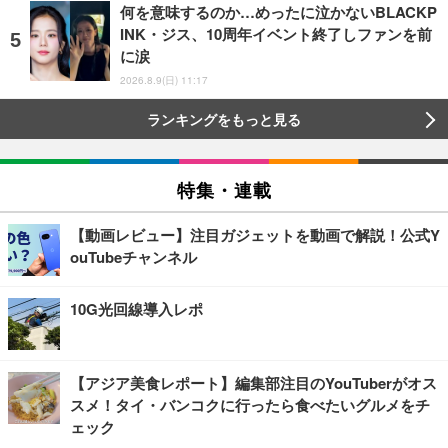
何を意味するのか…めったに泣かないBLACKP
INK・ジス、10周年イベント終了しファンを前
に涙
2026.8.9(日) 11:17
ランキングをもっと見る
特集・連載
【動画レビュー】注目ガジェットを動画で解説！公式Y
ouTubeチャンネル
10G光回線導入レポ
【アジア美食レポート】編集部注目のYouTuberがオス
スメ！タイ・バンコクに行ったら食べたいグルメをチ
ェック