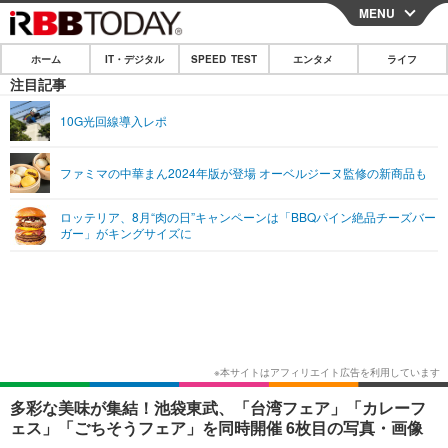
MENU
CLOSE
ホーム
IT・デジタル
SPEED TEST
エンタメ
ライフ
ホーム
注目記事
IT・デジタル
10G光回線導入レポ
IT・デジタルTOP
スマートフォン
SPEED TEST
ファミマの中華まん2024年版が登場 オーベルジーヌ監修の新商品も
ネタ
ガジェット・ツール
エンタメ
ロッテリア、8月“肉の日”キャンペーンは「BBQパイン絶品チーズバー
ショッピング
その他
ガー」がキングサイズに
エンタメTOP
映画・ドラマ
ライフ
韓流・K-POP
韓国・芸能
ライフTOP
グルメ
リリース一覧
音楽
スポーツ
ペット
ショッピング
プッシュ通知の停止方法
グラビア
ブログ
その他
ショッピング
その他
多彩な美味が集結！池袋東武、「台湾フェア」「カレーフ
ェス」「ごちそうフェア」を同時開催 6枚目の写真・画像