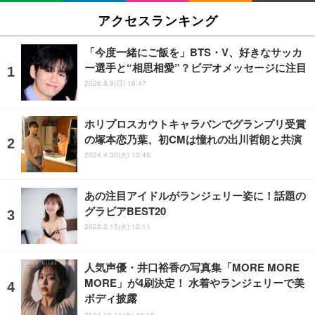
アクセスランキング
「今度一緒にご飯を」BTS・V、好きなサッカ
ー選手と“相思相愛”？ビデオメッセージに注目
2026.8.9(日) 18:47
ホリプロスカウトキャラバンでグランプリ受賞
の塚本恋乃葉、初CMは憧れの出川哲朗と共演
2024.4.30(火) 13:45
あの注目アイドルがランジェリー姿に！話題の
グラビアBEST20
2022.2.15(火) 12:11
人気声優・井口裕香の写真集「MORE MORE
MORE」が4刷決定！ 水着やランジェリーで美
ボディ披露