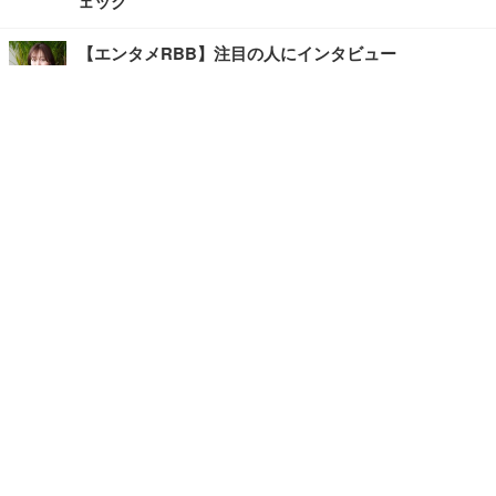
ェック
【エンタメRBB】注目の人にインタビュー
【坂道グループニュース】ーエンタメRBBー
今観るべきオススメ「韓国ドラマ」
快適デスクのヒントが満載！こだわりデスクツアー
【進化するオフィス】
写真・画像
ホーム
›
ライフ
›
グルメ
›
記事
›
TOP