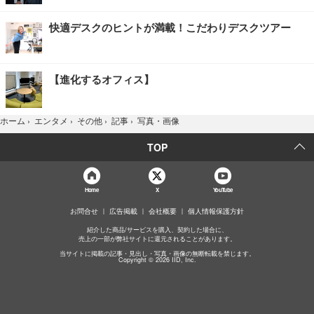
快適デスクのヒントが満載！こだわりデスクツアー
【進化するオフィス】
写真・画像
ホーム
›
エンタメ
›
その他
›
記事
›
TOP
Home
X
YouTube
お問合せ
広告掲載
会社概要
個人情報保護方針
紹介した商品/サービスを購入、契約した場合に、
売上の一部が弊社サイトに還元されることがあります。
当サイトに掲載の記事・見出し・写真・画像の無断転載を禁じます。
Copyright © 2026 IID, Inc.