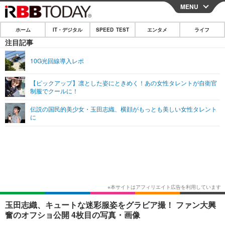
MENU
CLOSE
ホーム
IT・デジタル
SPEED TEST
エンタメ
ライフ
ホーム
注目記事
IT・デジタル
10G光回線導入レポ
IT・デジタルTOP
スマートフォン
SPEED TEST
【ピックアップ】凛とした姿にときめく！あの女性タレントが自衛官
制服でクールに！
ネタ
ガジェット・ツール
エンタメ
伝説の国民的美少女・玉田志織、横顔がもっとも美しい女性タレント
ショッピング
その他
に
エンタメTOP
映画・ドラマ
ライフ
韓流・K-POP
韓国・芸能
ライフTOP
グルメ
リリース一覧
音楽
スポーツ
ペット
ショッピング
プッシュ通知の停止方法
グラビア
ブログ
その他
ショッピング
その他
玉田志織、キュートな迷彩服姿をグラビア撮！ ファン大興
奮のオフショ公開 4枚目の写真・画像