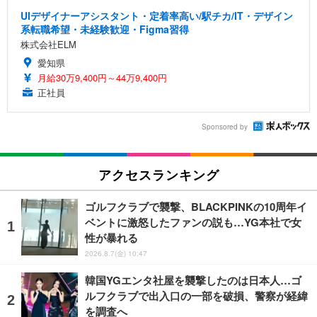
UIデザイナーアシスタント・定着率高い/駅チカ/IT・デザイン
系転職希望・未経験歓迎・Figma習得
株式会社ELM
愛知県
月給30万9,400円～44万9,400円
正社員
Sponsored by
アクセスランキング
ゴルフクラブで襲撃、BLACKPINKの10周年イ
ベントに激怒したファンの説も…YG本社で女
性が暴れる
2026.8.7(金) 10:47
韓国YGエンタ社屋を襲撃したのは日本人…ゴ
ルフクラブで出入口の一部を破損、警察が経緯
を調査へ