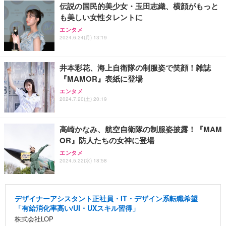
伝説の国民的美少女・玉田志織、横顔がもっと
も美しい女性タレントに
エンタメ
2024.6.24(月) 13:19
井本彩花、海上自衛隊の制服姿で笑顔！雑誌
『MAMOR』表紙に登場
エンタメ
2024.7.20(土) 20:19
高崎かなみ、航空自衛隊の制服姿披露！『MAM
OR』防人たちの女神に登場
エンタメ
2024.5.22(水) 18:58
デザイナーアシスタント正社員・IT・デザイン系転職希望
「有給消化率高い/UI・UXスキル習得」
株式会社LOP