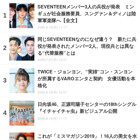
SEVENTEENメンバー3人の兵役が発表 ミン
ギュが社会服務要員、スングァン＆ディノは陸
軍軍楽隊へ【全文】
2026.8.10(月) 11:17
同じSEVENTEENなのになぜ違う？ 新たに兵
役が発表されたメンバー2人、現役兵とは異な
る“代替服務”とは
2026.7.27(月) 12:47
TWICE・ジョンヨン、“実姉”コン・スンヨン
が所属するVAROエンタと契約 女優活動を本
格化
2026.8.10(月) 13:47
日向坂46、正源司陽子センターの18thシングル
『イチャイチャ虫』新ビジュアル公開
2026.8.10(月) 11:17
これが「ミスマガジン2019」！16人の美女を水