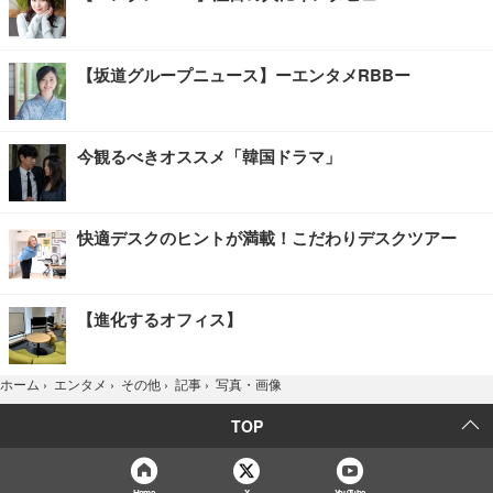
【坂道グループニュース】ーエンタメRBBー
今観るべきオススメ「韓国ドラマ」
快適デスクのヒントが満載！こだわりデスクツアー
【進化するオフィス】
写真・画像
ホーム
›
エンタメ
›
その他
›
記事
›
TOP
Home
X
YouTube