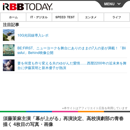
MENU
CLOSE
ホーム
IT・デジタル
SPEED TEST
エンタメ
ライフ
ホーム
注目記事
IT・デジタル
10G光回線導入レポ
IT・デジタルTOP
スマートフォン
SPEED TEST
BE:FIRST、ニューヨークを舞台にありのままの7人の姿が満載！「Bli
ssful」Behind映像公開
ネタ
ガジェット・ツール
エンタメ
妻を何度も作り変える夫のゆがんだ愛情……西暦2200年の近未来を舞
ショッピング
その他
台に伊藤英明と新木優子が熱演
エンタメTOP
映画・ドラマ
ライフ
韓流・K-POP
韓国・芸能
ライフTOP
グルメ
リリース一覧
音楽
スポーツ
ペット
ショッピング
プッシュ通知の停止方法
グラビア
ブログ
その他
ショッピング
その他
須藤茉麻主演「幕が上がる」再演決定、高校演劇部の青春
描く 4枚目の写真・画像