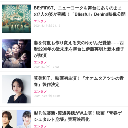
BE:FIRST、ニューヨークを舞台にありのまま
の7人の姿が満載！「Blissful」Behind映像公開
エンタメ
2024.8.17(土) 21:15
妻を何度も作り変える夫のゆがんだ愛情……西
暦2200年の近未来を舞台に伊藤英明と新木優子
が熱演
エンタメ
2024.8.7(水) 10:02
筧美和子、映画初主演！『オオムタアツシの青
春』製作決定
エンタメ
2024.7.26(金) 18:05
IMP.佐藤新×渡邉美穂がW主演！映画『青春ゲ
シュタルト崩壊』実写映画化
エンタメ