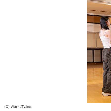
（C）AbemaTV,Inc.