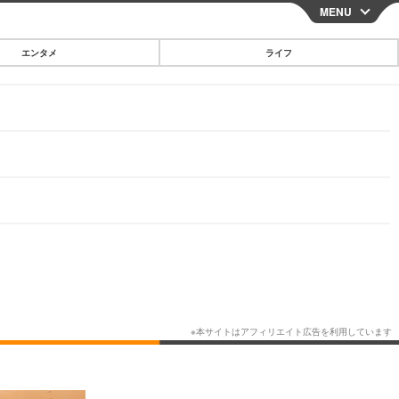
MENU
CLOSE
エンタメ
ライフ
スマートフォン
ガジェット・ツール
その他
映画・ドラマ
韓国・芸能
グルメ
スポーツ
ショッピング
ブログ
その他