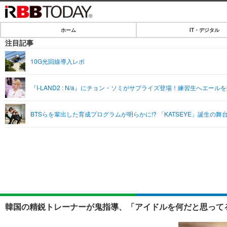
ホーム
IT・デジタル
ホーム
注目記事
IT・デジタル
10G光回線導入レポ
IT・デジタルTOP
SPEED TEST
『I-LAND2 : N/a』にチョン・ソミがサプライズ登場！練習生へエ
ネタ
エンタメ
BTSらを輩出した育成プログラムが明らかに!? 「KATSEYE」誕生の
ショッピング
エンタメTOP
ライフ
韓流・K-POP
ライフTOP
リリース一覧
音楽
ペット
プッシュ通知の停止方法
グラビア
その他
ショッピング
韓国の精鋭トレーナーが鬼指導、「アイドルを何だと思ってる