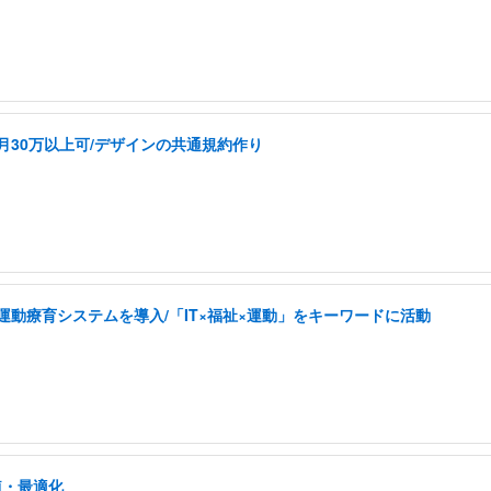
k/月30万以上可/デザインの共通規約作り
した運動療育システムを導入/「IT×福祉×運動」をキーワードに活動
植・最適化