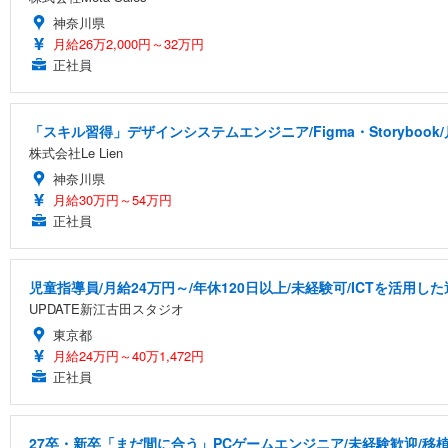
神奈川県
月給26万2,000円～32万円
正社員
「スキル習得」デザインシステムエンジニア/Figma・Storyboo
株式会社Le Lien
神奈川県
月給30万円～54万円
正社員
児童指導員/月給24万円～/年休120日以上/未経験可/ICTを活用
UPDATE新江古田スタジオ
東京都
月給24万円～40万1,472円
正社員
27卒・新卒「まだ間に合う」PCゲームエンジニア/未経験歓迎/移