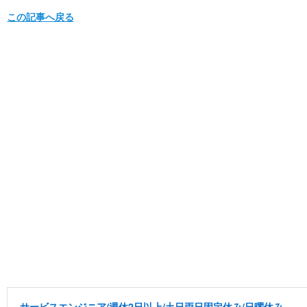
この記事へ戻る
サービスエンジニア/週休2日以上/土日両日固定休み/日曜休み