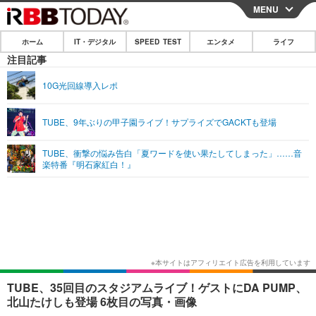
MENU
CLOSE
ホーム
IT・デジタル
SPEED TEST
エンタメ
ライフ
ホーム
注目記事
IT・デジタル
10G光回線導入レポ
IT・デジタルTOP
スマートフォン
SPEED TEST
TUBE、9年ぶりの甲子園ライブ！サプライズでGACKTも登場
ネタ
ガジェット・ツール
エンタメ
TUBE、衝撃の悩み告白「夏ワードを使い果たしてしまった」……音
ショッピング
その他
楽特番『明石家紅白！』
エンタメTOP
映画・ドラマ
ライフ
韓流・K-POP
韓国・芸能
ライフTOP
グルメ
リリース一覧
音楽
スポーツ
ペット
ショッピング
プッシュ通知の停止方法
グラビア
ブログ
その他
ショッピング
その他
TUBE、35回目のスタジアムライブ！ゲストにDA PUMP、
北山たけしも登場 6枚目の写真・画像