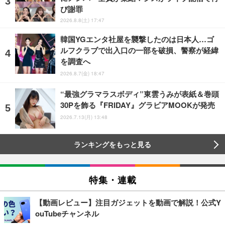
び謝罪
2026.8.8(土) 17:47
韓国YGエンタ社屋を襲撃したのは日本人…ゴ
ルフクラブで出入口の一部を破損、警察が経緯
を調査へ
2026.8.7(金) 18:47
“最強グラマラスボディ”東雲うみが表紙＆巻頭
30Pを飾る『FRIDAY』グラビアMOOKが発売
2026.7.13(月) 13:48
ランキングをもっと見る
特集・連載
【動画レビュー】注目ガジェットを動画で解説！公式Y
ouTubeチャンネル