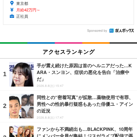
東京都
月給42万円～
正社員
Sponsored by
アクセスランキング
手が震え続けた原因は首のヘルニアだった…K
ARA・スンヨン、症状の悪化を告白「治療中
だ」
2026.8.8(土) 15:47
同性との“密着写真”が拡散…薬物使用で有罪、
男性への性的暴行疑惑もあった俳優ユ・アイン
の近況
2026.8.8(土) 17:47
ファンから不満続出も…BLACKPINK、10周年
にメンバー全員が集結！ジスがライブ配信で再