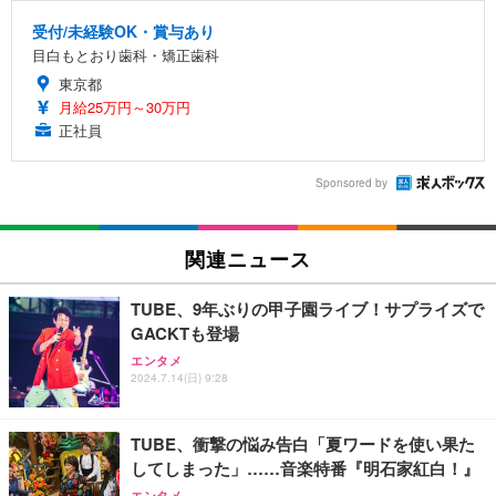
受付/未経験OK・賞与あり
目白もとおり歯科・矯正歯科
東京都
月給25万円～30万円
正社員
Sponsored by
関連ニュース
TUBE、9年ぶりの甲子園ライブ！サプライズで
GACKTも登場
エンタメ
2024.7.14(日) 9:28
TUBE、衝撃の悩み告白「夏ワードを使い果た
してしまった」……音楽特番『明石家紅白！』
エンタメ