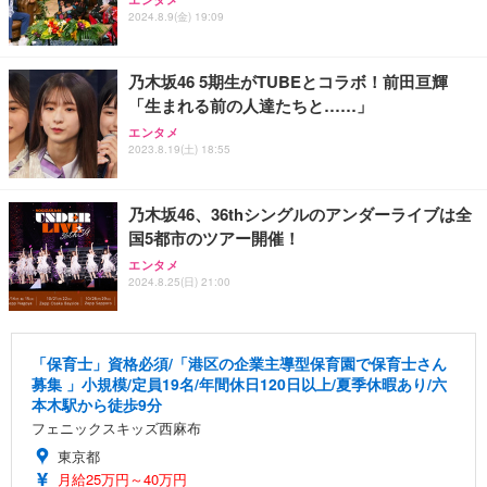
2024.8.9(金) 19:09
乃木坂46 5期生がTUBEとコラボ！前田亘輝
「生まれる前の人達たちと……」
エンタメ
2023.8.19(土) 18:55
乃木坂46、36thシングルのアンダーライブは全
国5都市のツアー開催！
エンタメ
2024.8.25(日) 21:00
「保育士」資格必須/「港区の企業主導型保育園で保育士さん
募集 」小規模/定員19名/年間休日120日以上/夏季休暇あり/六
本木駅から徒歩9分
フェニックスキッズ西麻布
東京都
月給25万円～40万円