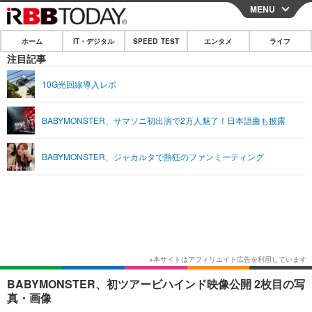
MENU
CLOSE
ホーム
IT・デジタル
SPEED TEST
エンタメ
ライフ
ホーム
注目記事
IT・デジタル
10G光回線導入レポ
IT・デジタルTOP
スマートフォン
SPEED TEST
BABYMONSTER、サマソニ初出演で2万人魅了！日本語曲も披露
ネタ
ガジェット・ツール
エンタメ
BABYMONSTER、ジャカルタで熱狂のファンミーティング
ショッピング
その他
エンタメTOP
映画・ドラマ
ライフ
韓流・K-POP
韓国・芸能
ライフTOP
グルメ
リリース一覧
音楽
スポーツ
ペット
ショッピング
プッシュ通知の停止方法
グラビア
ブログ
その他
ショッピング
その他
BABYMONSTER、初ツアービハインド映像公開 2枚目の写
真・画像