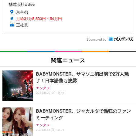
株式会社alBee
東京都
月給31万8,800円～54万円
正社員
Sponsored by
関連ニュース
BABYMONSTER、サマソニ初出演で2万人魅
了！日本語曲も披露
エンタメ
2024.8.20(火) 10:45
BABYMONSTER、ジャカルタで熱狂のファン
ミーティング
エンタメ
2024.8.18(日) 10:01