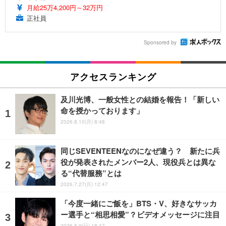
月給25万4,200円～32万円
正社員
Sponsored by
アクセスランキング
及川光博、一般女性との結婚を報告！「新しい
命を授かっております」
2026.8.10(月) 8:48
同じSEVENTEENなのになぜ違う？ 新たに兵
役が発表されたメンバー2人、現役兵とは異な
る“代替服務”とは
2026.7.27(月) 12:47
「今度一緒にご飯を」BTS・V、好きなサッカ
ー選手と“相思相愛”？ビデオメッセージに注目
2026.8.9(日) 18:47