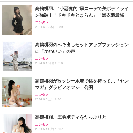
高鶴桃羽、“小悪魔的”黒コーデで美ボディライ
ン強調！「ドキドキとまらん」「黒衣装最強」
エンタメ
2024.6.20(木) 12:59
高鶴桃羽のへそ出しセットアップファッション
に「かわいい」の声
エンタメ
2024.6.16(日) 23:56
高鶴桃羽がセクシー水着で桃を持って…『ヤン
マガ』グラビアオフショ公開
エンタメ
2024.6.8(土) 18:20
高鶴桃羽、圧巻ボディをたっぷりと
エンタメ
2024.5.14(火) 18:07