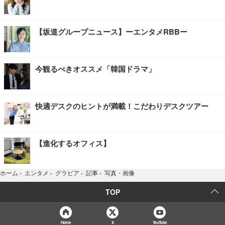
【坂道グループニュース】ーエンタメRBBー
今観るべきオススメ「韓国ドラマ」
快適デスクのヒントが満載！こだわりデスクツアー
【進化するオフィス】
写真・画像
ホーム
›
エンタメ
›
グラビア
›
記事
›
TOP
Home
X
YouTube