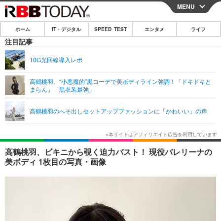
MENU
CLOSE
ホーム
IT・デジタル
SPEED TEST
エンタメ
ライフ
ホーム
注目記事
IT・デジタル
10G光回線導入レポ
IT・デジタルTOP
スマートフォン
SPEED TEST
高鶴桃羽、“小悪魔的”黒コーデで美ボディライン強調！「ドキドキと
まらん」「黒衣装最強」
ネタ
ガジェット・ツール
エンタメ
高鶴桃羽のへそ出しセットアップファッションに「かわいい」の声
ショッピング
その他
エンタメTOP
映画・ドラマ
ライフ
韓流・K-POP
韓国・芸能
ライフTOP
グルメ
リリース一覧
高鶴桃羽、ビキニから覗く迫力バスト！ 現役バレリーナの
音楽
スポーツ
ペット
ショッピング
美ボディ 1枚目の写真・画像
プッシュ通知の停止方法
グラビア
ブログ
その他
ショッピング
その他