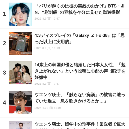
「パリが輝くのは彼の美貌のおかげ」BTS・JI
N、“彫刻級”の容貌を存分に見せた単独撮影
2026.8.9(日) 10:47
4:3ディスプレイの『Galaxy Z Fold8』は「思
った以上に実用的」
2026.8.9(日) 16:19
14歳上の韓国俳優と結婚した日本人女性、「起
き上がれない」という投稿に心配の声 第2子を
妊娠中
2026.8.9(日) 17:47
ウエンツ瑛士、「触らない痴漢」の被害に遭っ
ていた過去「息を吹きかけるとか…」
2024.4.28(日) 13:06
ウエンツ瑛士、留学中の珍事件！歯医者で巨大