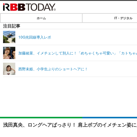
ホーム
IT・デジタル
ホーム
注目記事
IT・デジタル
10G光回線導入レポ
IT・デジタルTOP
SPEED TEST
加藤綾菜、イメチェンして別人に！「めちゃくちゃ可愛い」「カトちゃ
ネタ
エンタメ
西野未姫、小学生ぶりのショートヘアに！
ショッピング
エンタメTOP
ライフ
韓流・K-POP
ライフTOP
リリース一覧
音楽
ペット
プッシュ通知の停止方法
グラビア
その他
ショッピング
浅田真央、ロングヘアばっさり！ 肩上ボブのイメチェン姿に