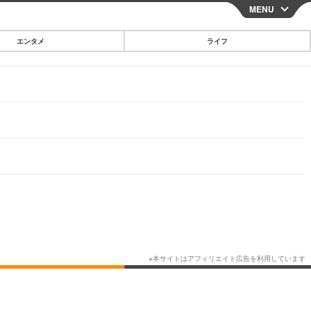
MENU
CLOSE
エンタメ
ライフ
スマートフォン
ガジェット・ツール
その他
映画・ドラマ
韓国・芸能
グルメ
スポーツ
ショッピング
ブログ
その他