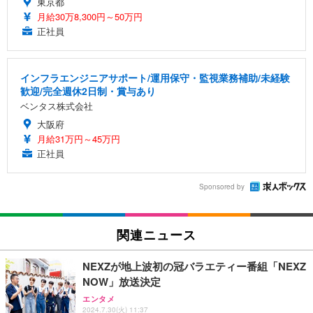
東京都
月給30万8,300円～50万円
正社員
インフラエンジニアサポート/運用保守・監視業務補助/未経験
歓迎/完全週休2日制・賞与あり
ベンタス株式会社
大阪府
月給31万円～45万円
正社員
Sponsored by
関連ニュース
NEXZが地上波初の冠バラエティー番組「NEXZ
NOW」放送決定
エンタメ
2024.7.30(火) 11:37