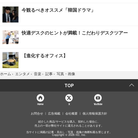
今観るべきオススメ「韓国ドラマ」
快適デスクのヒントが満載！こだわりデスクツアー
【進化するオフィス】
写真・画像
ホーム
›
エンタメ
›
音楽
›
記事
›
TOP
Home
X
YouTube
お問合せ
広告掲載
会社概要
個人情報保護方針
紹介した商品/サービスを購入、契約した場合に、
売上の一部が弊社サイトに還元されることがあります。
当サイトに掲載の記事・見出し・写真・画像の無断転載を禁じます。
Copyright © 2026 IID, Inc.