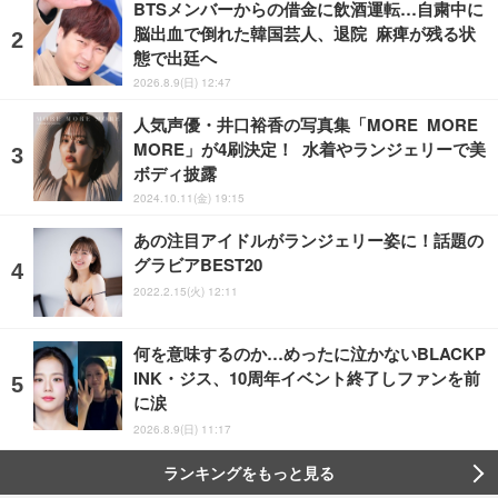
BTSメンバーからの借金に飲酒運転…自粛中に
脳出血で倒れた韓国芸人、退院 麻痺が残る状
態で出廷へ
2026.8.9(日) 12:47
人気声優・井口裕香の写真集「MORE MORE
MORE」が4刷決定！ 水着やランジェリーで美
ボディ披露
2024.10.11(金) 19:15
あの注目アイドルがランジェリー姿に！話題の
グラビアBEST20
2022.2.15(火) 12:11
何を意味するのか…めったに泣かないBLACKP
INK・ジス、10周年イベント終了しファンを前
に涙
2026.8.9(日) 11:17
ランキングをもっと見る