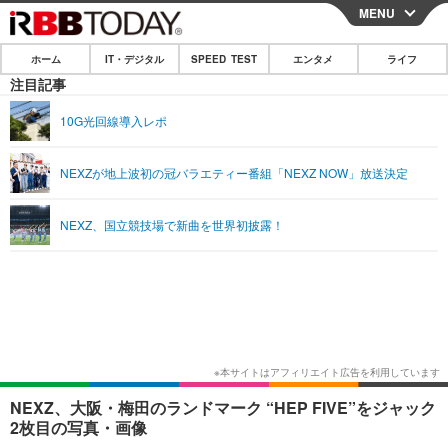
MENU
CLOSE
ホーム
IT・デジタル
SPEED TEST
エンタメ
ライフ
ホーム
注目記事
IT・デジタル
10G光回線導入レポ
IT・デジタルTOP
スマートフォン
SPEED TEST
NEXZが地上波初の冠バラエティー番組「NEXZ NOW」放送決定
ネタ
ガジェット・ツール
エンタメ
NEXZ、国立競技場で新曲を世界初披露！
ショッピング
その他
エンタメTOP
映画・ドラマ
ライフ
韓流・K-POP
韓国・芸能
ライフTOP
グルメ
リリース一覧
音楽
スポーツ
ペット
ショッピング
プッシュ通知の停止方法
グラビア
ブログ
その他
ショッピング
その他
NEXZ、大阪・梅田のランドマーク “HEP FIVE”をジャック
2枚目の写真・画像