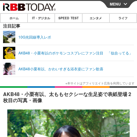
MENU
CLOSE
ホーム
IT・デジタル
SPEED TEST
エンタメ
ライフ
ホーム
注目記事
IT・デジタル
10G光回線導入レポ
IT・デジタルTOP
スマートフォン
SPEED TEST
AKB48・小栗有以のポケモンコスプレにファン注目 「似合ってる」
ネタ
ガジェット・ツール
エンタメ
AKB48小栗有以、かわいすぎる浴衣姿にファン歓喜
ショッピング
その他
エンタメTOP
映画・ドラマ
ライフ
韓流・K-POP
韓国・芸能
ライフTOP
グルメ
リリース一覧
AKB48・小栗有以、太ももセクシーな生足姿で表紙登場 2
音楽
スポーツ
ペット
ショッピング
枚目の写真・画像
プッシュ通知の停止方法
グラビア
ブログ
その他
ショッピング
その他