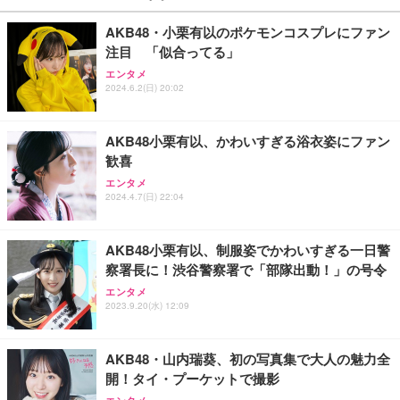
AKB48・小栗有以のポケモンコスプレにファン
注目 「似合ってる」
エンタメ
2024.6.2(日) 20:02
AKB48小栗有以、かわいすぎる浴衣姿にファン
歓喜
エンタメ
2024.4.7(日) 22:04
AKB48小栗有以、制服姿でかわいすぎる一日警
察署長に！渋谷警察署で「部隊出動！」の号令
エンタメ
2023.9.20(水) 12:09
AKB48・山内瑞葵、初の写真集で大人の魅力全
開！タイ・プーケットで撮影