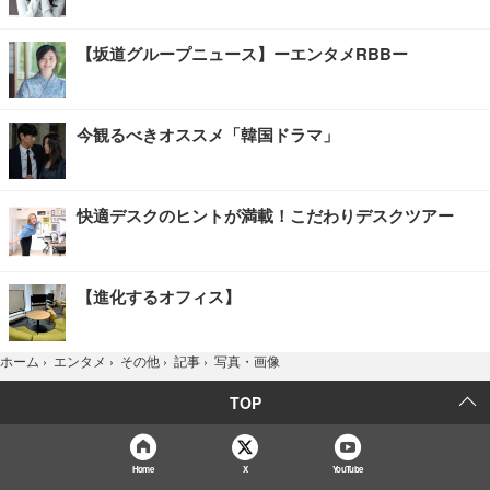
【坂道グループニュース】ーエンタメRBBー
今観るべきオススメ「韓国ドラマ」
快適デスクのヒントが満載！こだわりデスクツアー
【進化するオフィス】
写真・画像
ホーム
›
エンタメ
›
その他
›
記事
›
TOP
Home
X
YouTube