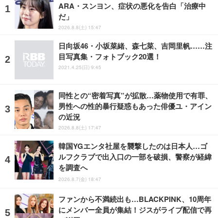
ARA・スンヨン、症状の悪化を告白「治療中
だ」
2026.8.8(土) 15:47
日向坂46・小坂菜緒、森七菜、吉岡里帆……注
目写真集・フォトブック20選！
2021.4.25(日) 9:45
同性との“密着写真”が拡散…薬物使用で有罪、
男性への性的暴行疑惑もあった俳優ユ・アイン
の近況
2026.8.8(土) 17:47
韓国YGエンタ社屋を襲撃したのは日本人…ゴ
ルフクラブで出入口の一部を破損、警察が経緯
を調査へ
2026.8.7(金) 18:47
ファンから不満続出も…BLACKPINK、10周年
にメンバー全員が集結！ジスがライブ配信で再