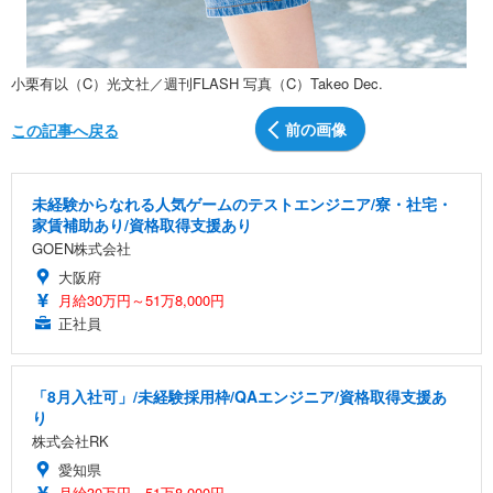
小栗有以（C）光文社／週刊FLASH 写真（C）Takeo Dec.
前の画像
この記事へ戻る
未経験からなれる人気ゲームのテストエンジニア/寮・社宅・
家賃補助あり/資格取得支援あり
GOEN株式会社
大阪府
月給30万円～51万8,000円
正社員
「8月入社可」/未経験採用枠/QAエンジニア/資格取得支援あ
り
株式会社RK
愛知県
月給30万円～51万8,000円