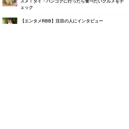
スメ！タイ・バンコクに行ったら食べたいグルメをチ
ェック
【エンタメRBB】注目の人にインタビュー
【坂道グループニュース】ーエンタメRBBー
今観るべきオススメ「韓国ドラマ」
快適デスクのヒントが満載！こだわりデスクツアー
【進化するオフィス】
写真・画像
ホーム
›
エンタメ
›
その他
›
記事
›