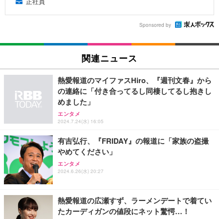
正社員
Sponsored by
関連ニュース
熱愛報道のマイファスHiro、『週刊文春』から
の連絡に「付き合ってるし同棲してるし抱きし
めました」
エンタメ
2024.7.24(水) 16:05
有吉弘行、『FRIDAY』の報道に「家族の盗撮
やめてください」
エンタメ
2024.6.26(水) 20:27
熱愛報道の広瀬すず、ラーメンデートで着てい
たカーディガンの値段にネット驚愕…！