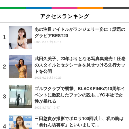
アクセスランキング
あの注目アイドルがランジェリー姿に！話題の
グラビアBEST20
2022.2.15(火) 12:11
武田久美子、23年ぶりとなる写真集発売！圧巻
のスタイルとセクシーさを見せつける先行カッ
トを公開
2026.6.25(木) 10:29
ゴルフクラブで襲撃、BLACKPINKの10周年イ
ベントに激怒したファンの説も…YG本社で女
性が暴れる
2026.8.7(金) 10:47
三田悠貴が撮影でポロリ100回以上、私の胸は
「暴れん坊将軍」といいまして…