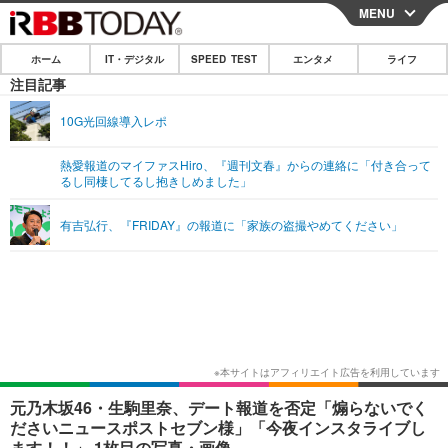
MENU
CLOSE
ホーム
IT・デジタル
SPEED TEST
エンタメ
ライフ
ホーム
注目記事
IT・デジタル
10G光回線導入レポ
IT・デジタルTOP
スマートフォン
SPEED TEST
熱愛報道のマイファスHiro、『週刊文春』からの連絡に「付き合って
るし同棲してるし抱きしめました」
ネタ
ガジェット・ツール
エンタメ
有吉弘行、『FRIDAY』の報道に「家族の盗撮やめてください」
ショッピング
その他
エンタメTOP
映画・ドラマ
ライフ
韓流・K-POP
韓国・芸能
ライフTOP
グルメ
リリース一覧
音楽
スポーツ
ペット
ショッピング
プッシュ通知の停止方法
グラビア
ブログ
その他
ショッピング
その他
元乃木坂46・生駒里奈、デート報道を否定「煽らないでく
ださいニュースポストセブン様」「今夜インスタライブし
ます！！」 1枚目の写真・画像