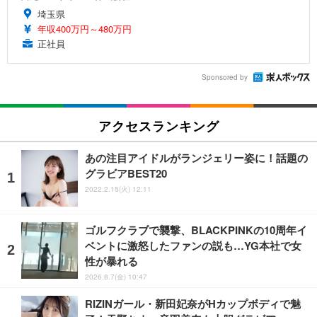
埼玉県
年収400万円～480万円
正社員
Sponsored by
アクセスランキング
あの注目アイドルがランジェリー姿に！話題の
グラビアBEST20
2022.2.15(火) 12:11
ゴルフクラブで襲撃、BLACKPINKの10周年イ
ベントに激怒したファンの説も…YG本社で女
性が暴れる
2026.8.7(金) 10:47
RIZINガール・新田妃奈がHカップボディで魅