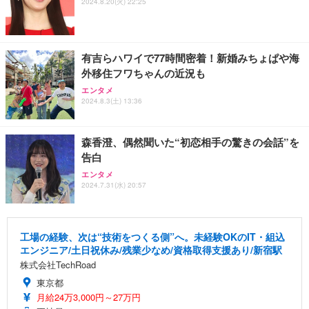
2024.8.20(火) 22:25
有吉らハワイで77時間密着！新婚みちょぱや海
外移住フワちゃんの近況も
エンタメ
2024.8.3(土) 13:36
森香澄、偶然聞いた“初恋相手の驚きの会話”を
告白
エンタメ
2024.7.31(水) 20:57
工場の経験、次は“技術をつくる側”へ。未経験OKのIT・組込
エンジニア/土日祝休み/残業少なめ/資格取得支援あり/新宿駅
株式会社TechRoad
東京都
月給24万3,000円～27万円