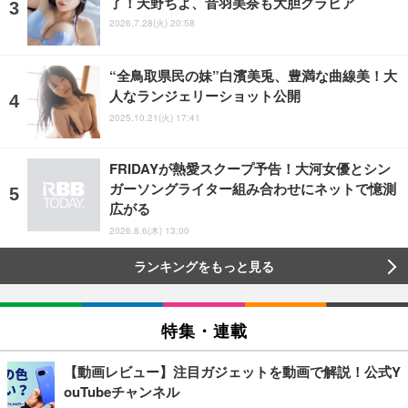
了！天野ちよ、音羽美奈も大胆グラビア
2026.7.28(火) 20:58
“全鳥取県民の妹”白濱美兎、豊満な曲線美！大
人なランジェリーショット公開
2025.10.21(火) 17:41
FRIDAYが熱愛スクープ予告！大河女優とシン
ガーソングライター組み合わせにネットで憶測
広がる
2026.8.6(木) 13:00
ランキングをもっと見る
特集・連載
【動画レビュー】注目ガジェットを動画で解説！公式Y
ouTubeチャンネル