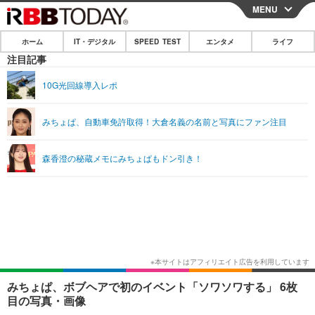
MENU
CLOSE
ホーム
IT・デジタル
SPEED TEST
エンタメ
ライフ
ホーム
注目記事
IT・デジタル
10G光回線導入レポ
IT・デジタルTOP
スマートフォン
SPEED TEST
みちょぱ、自動車免許取得！大倉名義の名前と写真にファン注目
ネタ
ガジェット・ツール
エンタメ
森香澄の秘蔵メモにみちょぱもドン引き！
ショッピング
その他
エンタメTOP
映画・ドラマ
ライフ
韓流・K-POP
韓国・芸能
ライフTOP
グルメ
リリース一覧
音楽
スポーツ
ペット
ショッピング
プッシュ通知の停止方法
グラビア
ブログ
その他
ショッピング
その他
みちょぱ、ボブヘアで初のイベント「ソワソワする」 6枚
目の写真・画像