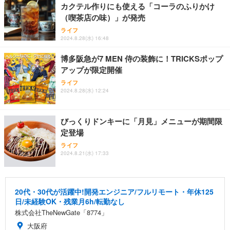
カクテル作りにも使える「コーラのふりかけ
（喫茶店の味）」が発売
ライフ
2024.8.28(水) 16:48
博多阪急が7 MEN 侍の装飾に！TRICKSポップ
アップが限定開催
ライフ
2024.8.28(水) 12:24
びっくりドンキーに「月見」メニューが期間限
定登場
ライフ
2024.8.21(水) 17:33
20代・30代が活躍中!開発エンジニア/フルリモート・年休125
日/未経験OK・残業月6h/転勤なし
株式会社TheNewGate「8774」
大阪府