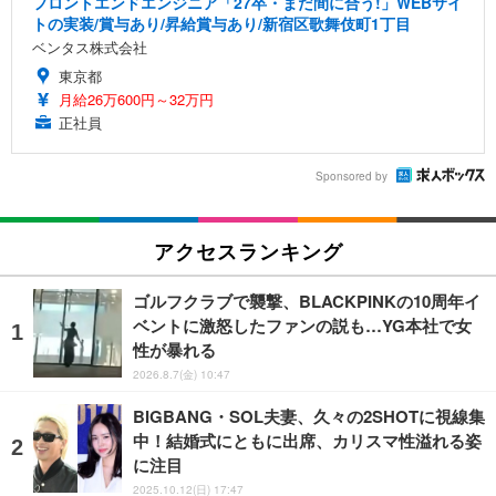
フロントエンドエンジニア「27卒・まだ間に合う!」WEBサイ
トの実装/賞与あり/昇給賞与あり/新宿区歌舞伎町1丁目
ベンタス株式会社
東京都
月給26万600円～32万円
正社員
Sponsored by
アクセスランキング
ゴルフクラブで襲撃、BLACKPINKの10周年イ
ベントに激怒したファンの説も…YG本社で女
性が暴れる
2026.8.7(金) 10:47
BIGBANG・SOL夫妻、久々の2SHOTに視線集
中！結婚式にともに出席、カリスマ性溢れる姿
に注目
2025.10.12(日) 17:47