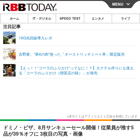
MENU
CLOSE
ホーム
IT・デジタル
SPEED TEST
エンタメ
ライフ
ホーム
注目記事
IT・デジタル
10G光回線導入レポ
IT・デジタルTOP
スマートフォン
SPEED TEST
吉野家、“第4の肉”使った「オーストリッチミート丼」限定販売
ネタ
ガジェット・ツール
エンタメ
【えっ！！“コーラのふりかけ”ってなに！？】カクテル作りにも使え
ショッピング
その他
る「コーラのふりかけ（喫茶店の味）」が発売
エンタメTOP
映画・ドラマ
ライフ
韓流・K-POP
韓国・芸能
ライフTOP
グルメ
リリース一覧
音楽
スポーツ
ペット
ショッピング
プッシュ通知の停止方法
グラビア
ブログ
その他
ショッピング
その他
ドミノ・ピザ、8月サンキューセール開催！従業員が推す5
品が39％オフに 3枚目の写真・画像