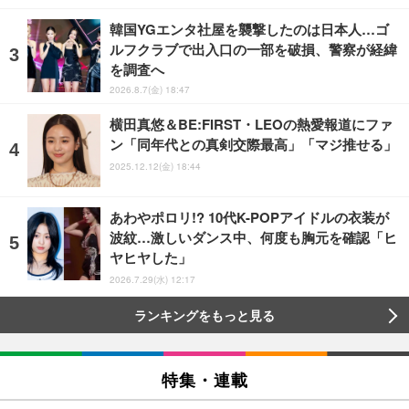
韓国YGエンタ社屋を襲撃したのは日本人…ゴ
ルフクラブで出入口の一部を破損、警察が経緯
を調査へ
2026.8.7(金) 18:47
横田真悠＆BE:FIRST・LEOの熱愛報道にファ
ン「同年代との真剣交際最高」「マジ推せる」
2025.12.12(金) 18:44
あわやポロリ!? 10代K-POPアイドルの衣装が
波紋…激しいダンス中、何度も胸元を確認「ヒ
ヤヒヤした」
2026.7.29(水) 12:17
ランキングをもっと見る
特集・連載