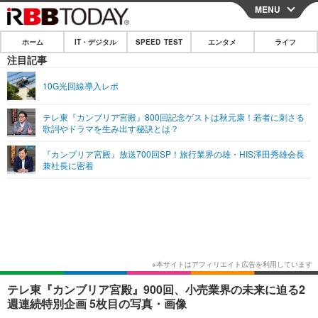
MENU
CLOSE
ホーム
IT・デジタル
SPEED TEST
エンタメ
ライフ
ホーム
注目記事
IT・デジタル
10G光回線導入レポ
IT・デジタルTOP
スマートフォン
SPEED TEST
テレ東『カンブリア宮殿』800回記念ゲストは秋元康！若者に刺さる
歌詞やドラマを生み出す秘訣とは？
ネタ
ガジェット・ツール
エンタメ
『カンブリア宮殿』放送700回SP！旅行業界の雄・HIS澤田秀雄会長
ショッピング
その他
兼社長に密着
エンタメTOP
映画・ドラマ
ライフ
韓流・K-POP
韓国・芸能
ライフTOP
グルメ
リリース一覧
音楽
スポーツ
ペット
ショッピング
プッシュ通知の停止方法
グラビア
ブログ
その他
ショッピング
その他
テレ東『カンブリア宮殿』900回、小売業界の未来に迫る2
週連続特別企画 5枚目の写真・画像