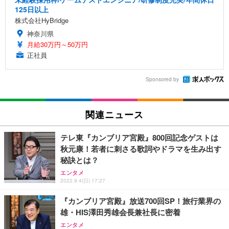
125日以上
株式会社HyBridge
神奈川県
月給30万円～50万円
正社員
Sponsored by
関連ニュース
テレ東『カンブリア宮殿』800回記念ゲストは
秋元康！若者に刺さる歌詞やドラマを生み出す
秘訣とは？
エンタメ
2022.9.4(日) 17:27
『カンブリア宮殿』放送700回SP！旅行業界の
雄・HIS澤田秀雄会長兼社長に密着
エンタメ