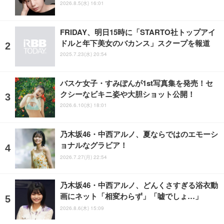
2026.8.5(水) 16:01
FRIDAY、明日15時に「STARTO社トップアイ
ドルと年下美女のバカンス」スクープを報道
2025.7.23(水) 20:54
バスケ女子・すみぽんが1st写真集を発売！セ
クシーなビキニ姿や大胆ショット公開！
2026.6.10(水) 18:01
乃木坂46・中西アルノ、夏ならではのエモーシ
ョナルなグラビア！
2026.7.27(月) 22:54
乃木坂46・中西アルノ、どんくさすぎる浴衣動
画にネット「相変わらず」「嘘でしょ…」
2026.8.6(木) 15:09