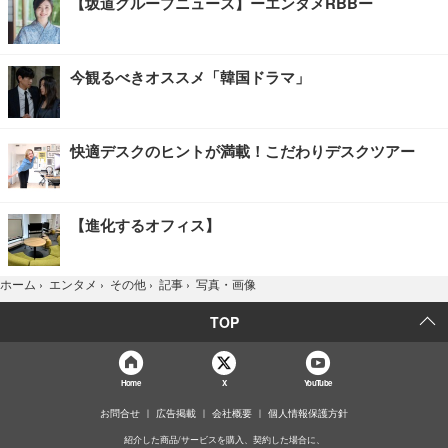
【坂道グループニュース】ーエンタメRBBー
今観るべきオススメ「韓国ドラマ」
快適デスクのヒントが満載！こだわりデスクツアー
【進化するオフィス】
写真・画像
ホーム
›
エンタメ
›
その他
›
記事
›
TOP
Home
X
YouTube
お問合せ
広告掲載
会社概要
個人情報保護方針
紹介した商品/サービスを購入、契約した場合に、