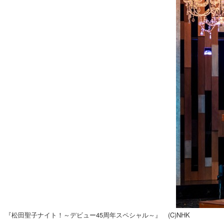
『松田聖子ナイト！～デビュー45周年スペシャル～』 (C)NHK