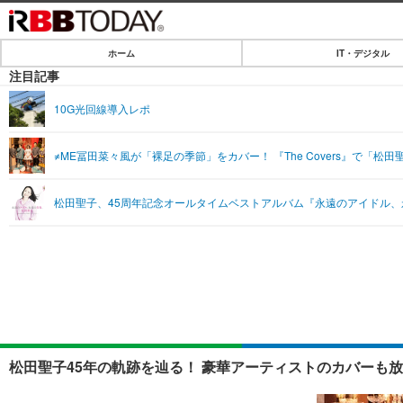
ホーム
IT・デジタル
ホーム
注目記事
IT・デジタル
10G光回線導入レポ
IT・デジタルTOP
SPEED TEST
≠ME冨田菜々風が「裸足の季節」をカバー！ 『The Covers』で「松
ネタ
エンタメ
松田聖子、45周年記念オールタイムベストアルバム『永遠のアイドル
ショッピング
エンタメTOP
ライフ
韓流・K-POP
ライフTOP
リリース一覧
音楽
ペット
プッシュ通知の停止方法
グラビア
その他
ショッピング
松田聖子45年の軌跡を辿る！ 豪華アーティストのカバーも放送さ