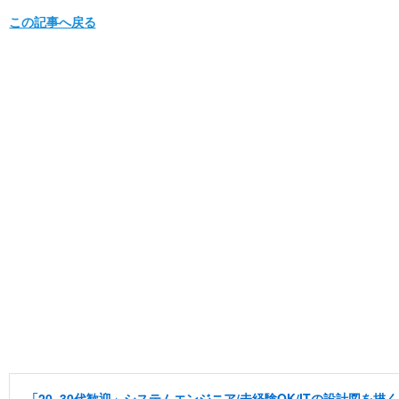
この記事へ戻る
「20~30代歓迎」システムエンジニア/未経験OK/ITの設計図を描