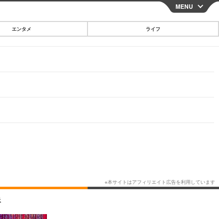
MENU
CLOSE
エンタメ
ライフ
スマートフォン
ガジェット・ツール
その他
映画・ドラマ
韓国・芸能
グルメ
スポーツ
ショッピング
ブログ
その他
像