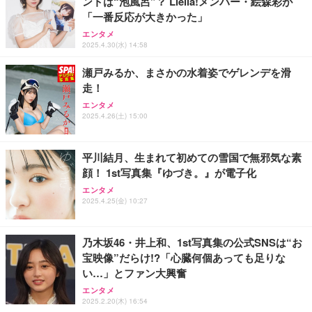
ントは“泡風呂”？ Liella!メンバー・絵森彩が
「一番反応が大きかった」
エンタメ
2025.4.30(水) 14:58
瀬戸みるか、まさかの水着姿でゲレンデを滑
走！
エンタメ
2025.4.26(土) 15:00
平川結月、生まれて初めての雪国で無邪気な素
顔！ 1st写真集『ゆづき。』が電子化
エンタメ
2025.4.25(金) 10:27
乃木坂46・井上和、1st写真集の公式SNSは“お
宝映像”だらけ!?「心臓何個あっても足りな
い…」とファン大興奮
エンタメ
2025.2.20(木) 16:54