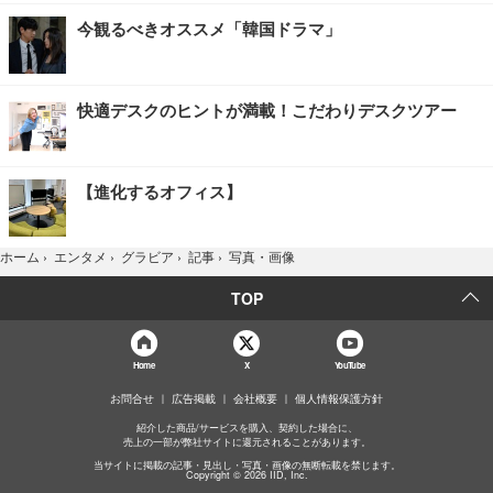
今観るべきオススメ「韓国ドラマ」
快適デスクのヒントが満載！こだわりデスクツアー
【進化するオフィス】
写真・画像
ホーム
›
エンタメ
›
グラビア
›
記事
›
TOP
Home
X
YouTube
お問合せ
広告掲載
会社概要
個人情報保護方針
紹介した商品/サービスを購入、契約した場合に、
売上の一部が弊社サイトに還元されることがあります。
当サイトに掲載の記事・見出し・写真・画像の無断転載を禁じます。
Copyright © 2026 IID, Inc.