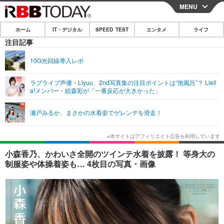
MENU
CLOSE
ホーム
IT・デジタル
SPEED TEST
エンタメ
ライフ
ホーム
注目記事
IT・デジタル
10G光回線導入レポ
IT・デジタルTOP
スマートフォン
SPEED TEST
ラブライブ声優・Liyuu、2nd写真集の注目ポイントは“泡風呂”？ Liell
a!メンバー・絵森彩が「一番反応が大きかった」
ネタ
ガジェット・ツール
エンタメ
瀬戸みるか、まさかの水着姿でゲレンデを滑走！
ショッピング
その他
エンタメTOP
映画・ドラマ
ライフ
韓流・K-POP
韓国・芸能
ライフTOP
グルメ
リリース一覧
小森香乃、かわいさ全開のツインテ水着を披露！ 等身大の
音楽
スポーツ
ペット
ショッピング
制服姿や体操着姿も… 4枚目の写真・画像
プッシュ通知の停止方法
グラビア
ブログ
その他
ショッピング
その他