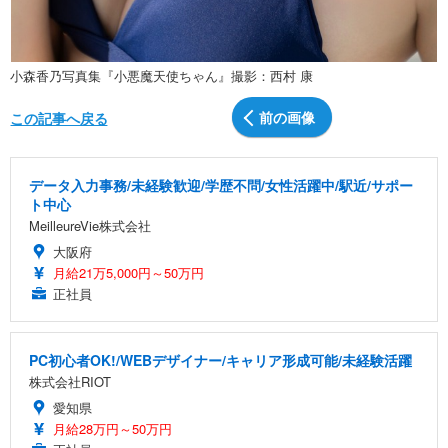
小森香乃写真集『小悪魔天使ちゃん』撮影：西村 康
前の画像
この記事へ戻る
データ入力事務/未経験歓迎/学歴不問/女性活躍中/駅近/サポー
ト中心
MeilleureVie株式会社
大阪府
月給21万5,000円～50万円
正社員
PC初心者OK!/WEBデザイナー/キャリア形成可能/未経験活躍
株式会社RIOT
愛知県
月給28万円～50万円