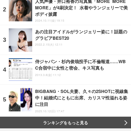
人気声優・井口裕香の写真集「MORE MORE
MORE」が4刷決定！ 水着やランジェリーで美
ボディ披露
2024.10.11(金) 19:15
あの注目アイドルがランジェリー姿に！話題の
グラビアBEST20
2022.2.15(火) 12:11
侍ジャパン・杉内俊哉投手に不倫報道……WB
C合宿中に女性と密会、キス写真も
2013.3.8(金) 11:12
BIGBANG・SOL夫妻、久々の2SHOTに視線集
中！結婚式にともに出席、カリスマ性溢れる姿
に注目
2025.10.12(日) 17:47
ランキングをもっと見る