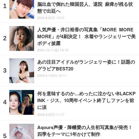
脳出血で倒れた韓国芸人、退院 麻痺が残る状
態で出廷へ
2026.8.9(日) 12:47
人気声優・井口裕香の写真集「MORE MORE
MORE」が4刷決定！ 水着やランジェリーで美
ボディ披露
2024.10.11(金) 19:15
あの注目アイドルがランジェリー姿に！話題の
グラビアBEST20
2022.2.15(火) 12:11
何を意味するのか…めったに泣かないBLACKP
INK・ジス、10周年イベント終了しファンを前
に涙
2026.8.9(日) 11:17
Aqours声優・降幡愛の人生初写真集が発売！
四季をテーマに1年かけて制作