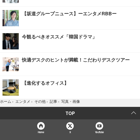
【坂道グループニュース】ーエンタメRBBー
今観るべきオススメ「韓国ドラマ」
快適デスクのヒントが満載！こだわりデスクツアー
【進化するオフィス】
写真・画像
ホーム
›
エンタメ
›
その他
›
記事
›
TOP
Home
X
YouTube