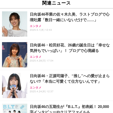
関連ニュース
日向坂46卒業の佐々木久美、ラストブログで心
境吐露「数日一緒にいないだけで……」
エンタメ
2025.5.1(木) 12:43
日向坂46・松田好花、26歳の誕生日は「幸せな
気持ちでいっぱい」！ ブログで心境綴る
エンタメ
2025.4.28(月) 17:04
日向坂46・正源司陽子、“推し”への愛が止まら
ない!?「本当に可愛くて仕方ないんです」
エンタメ
2025.4.24(木) 12:37
日向坂46の五期生が『B.L.T.』初表紙！ 20,000
字インタビューやクリアファイルも