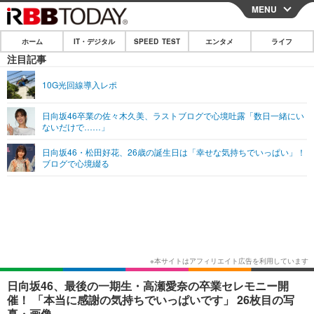
MENU
CLOSE
ホーム
IT・デジタル
SPEED TEST
エンタメ
ライフ
ホーム
注目記事
IT・デジタル
10G光回線導入レポ
IT・デジタルTOP
スマートフォン
SPEED TEST
日向坂46卒業の佐々木久美、ラストブログで心境吐露「数日一緒にい
ないだけで……」
ネタ
ガジェット・ツール
エンタメ
日向坂46・松田好花、26歳の誕生日は「幸せな気持ちでいっぱい」！
ショッピング
その他
ブログで心境綴る
エンタメTOP
映画・ドラマ
ライフ
韓流・K-POP
韓国・芸能
ライフTOP
グルメ
リリース一覧
音楽
スポーツ
ペット
ショッピング
プッシュ通知の停止方法
グラビア
ブログ
その他
ショッピング
その他
日向坂46、最後の一期生・高瀬愛奈の卒業セレモニー開
催！ 「本当に感謝の気持ちでいっぱいです」 26枚目の写
真・画像