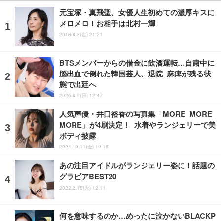
元宝塚・真飛聖、女優人生初めての濃厚キスに
メロメロ！お相手は北村一輝
2018.8.3(金) 21:21
BTSメンバーからの借金に飲酒運転…自粛中に
脳出血で倒れた韓国芸人、退院 麻痺が残る状
態で出廷へ
2026.8.9(日) 12:47
人気声優・井口裕香の写真集「MORE MORE
MORE」が4刷決定！ 水着やランジェリーで美
ボディ披露
2024.10.11(金) 19:15
あの注目アイドルがランジェリー姿に！話題の
グラビアBEST20
2022.2.15(火) 12:11
何を意味するのか…めったに泣かないBLACKP