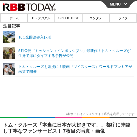
MENU
CLOSE
ホーム
IT・デジタル
SPEED TEST
エンタメ
ライフ
ホーム
注目記事
IT・デジタル
10G光回線導入レポ
IT・デジタルTOP
スマートフォン
SPEED TEST
5月公開『ミッション：インポッシブル』最新作！トム・クルーズが
生身で海にダイブする予告が公開
ネタ
ガジェット・ツール
エンタメ
トム・クルーズも応援に！映画『ツイスターズ』ワールドプレミアが
ショッピング
その他
米英で開催
エンタメTOP
映画・ドラマ
ライフ
韓流・K-POP
韓国・芸能
ライフTOP
グルメ
リリース一覧
音楽
スポーツ
ペット
ショッピング
プッシュ通知の停止方法
グラビア
ブログ
その他
ショッピング
その他
トム・クルーズ「本当に日本が大好きです」、都庁に降臨
し丁寧なファンサービス！ 7枚目の写真・画像