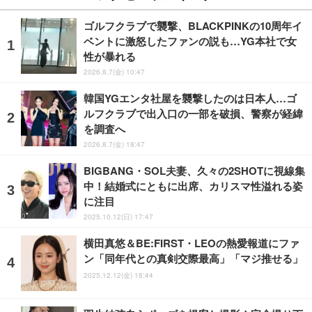
ゴルフクラブで襲撃、BLACKPINKの10周年イ
ベントに激怒したファンの説も…YG本社で女
性が暴れる
2026.8.7(金) 10:47
韓国YGエンタ社屋を襲撃したのは日本人…ゴ
ルフクラブで出入口の一部を破損、警察が経緯
を調査へ
2026.8.7(金) 18:47
BIGBANG・SOL夫妻、久々の2SHOTに視線集
中！結婚式にともに出席、カリスマ性溢れる姿
に注目
2025.10.12(日) 17:47
横田真悠＆BE:FIRST・LEOの熱愛報道にファ
ン「同年代との真剣交際最高」「マジ推せる」
2025.12.12(金) 18:44