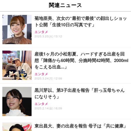
関連ニュース
菊地亜美、次女の“最初で最後”の顔出しショッ
ト公開「生後10日の写真です」
エンタメ
2025.3.25(火) 13:12
産後1ヶ月の小松彩夏、ハードすぎる出産を回
想「陣痛から60時間、分娩時間42時間、2000ml
をこえる出血...」
エンタメ
2025.3.24(月) 12:08
黒川芽以、第3子出産を報告「肝っ玉母ちゃん
になりそう」
エンタメ
2025.2.14(金) 16:09
東出昌大、妻の出産を報告 母子は「共に健康」