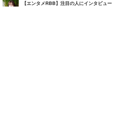
【エンタメRBB】注目の人にインタビュー
【坂道グループニュース】ーエンタメRBBー
今観るべきオススメ「韓国ドラマ」
快適デスクのヒントが満載！こだわりデスクツアー
【進化するオフィス】
写真・画像
ホーム
›
エンタメ
›
その他
›
記事
›
TOP