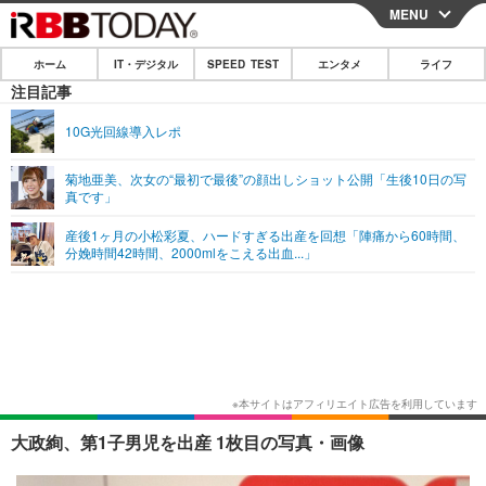
MENU
CLOSE
ホーム
IT・デジタル
SPEED TEST
エンタメ
ライフ
ホーム
注目記事
IT・デジタル
10G光回線導入レポ
IT・デジタルTOP
スマートフォン
SPEED TEST
菊地亜美、次女の“最初で最後”の顔出しショット公開「生後10日の写
真です」
ネタ
ガジェット・ツール
エンタメ
産後1ヶ月の小松彩夏、ハードすぎる出産を回想「陣痛から60時間、
ショッピング
その他
分娩時間42時間、2000mlをこえる出血...」
エンタメTOP
映画・ドラマ
ライフ
韓流・K-POP
韓国・芸能
ライフTOP
グルメ
リリース一覧
音楽
スポーツ
ペット
ショッピング
プッシュ通知の停止方法
グラビア
ブログ
その他
ショッピング
その他
大政絢、第1子男児を出産 1枚目の写真・画像