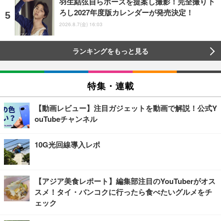
羽生結弦自らポーズを提案し撮影！完全撮り下
ろし2027年度版カレンダーが発売決定！
2026.8.7(金) 16:03
ランキングをもっと見る
特集・連載
【動画レビュー】注目ガジェットを動画で解説！公式Y
ouTubeチャンネル
10G光回線導入レポ
【アジア美食レポート】編集部注目のYouTuberがオス
スメ！タイ・バンコクに行ったら食べたいグルメをチ
ェック