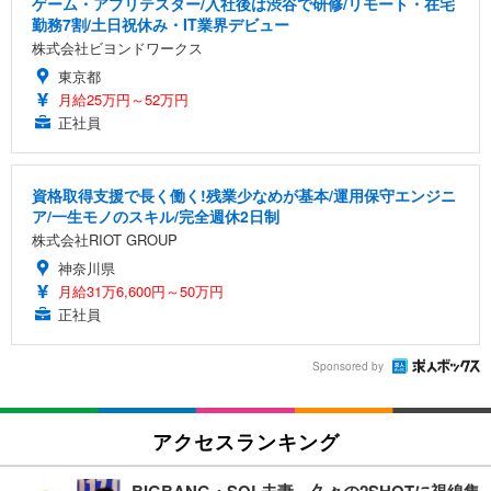
ゲーム・アプリテスター/入社後は渋谷で研修/リモート・在宅
勤務7割/土日祝休み・IT業界デビュー
株式会社ビヨンドワークス
東京都
月給25万円～52万円
正社員
資格取得支援で長く働く!残業少なめが基本/運用保守エンジニ
ア/一生モノのスキル/完全週休2日制
株式会社RIOT GROUP
神奈川県
月給31万6,600円～50万円
正社員
Sponsored by
アクセスランキング
BIGBANG・SOL夫妻、久々の2SHOTに視線集