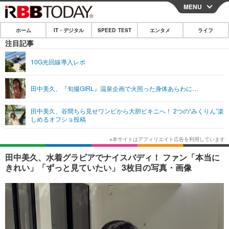
MENU
CLOSE
ホーム
IT・デジタル
SPEED TEST
エンタメ
ライフ
ホーム
注目記事
IT・デジタル
10G光回線導入レポ
IT・デジタルTOP
スマートフォン
SPEED TEST
田中美久、『旬撮GIRL』温泉企画で火照った身体あらわに…
ネタ
ガジェット・ツール
エンタメ
田中美久、谷間ちら見せワンピから大胆ビキニへ！ 2つの“みくりん”楽
ショッピング
その他
しめるオフショ投稿
エンタメTOP
映画・ドラマ
ライフ
韓流・K-POP
韓国・芸能
ライフTOP
グルメ
リリース一覧
田中美久、水着グラビアでナイスバディ！ ファン「本当に
音楽
スポーツ
ペット
ショッピング
きれい」「ずっと見ていたい」 3枚目の写真・画像
プッシュ通知の停止方法
グラビア
ブログ
その他
ショッピング
その他