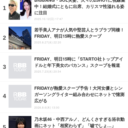
中！結婚式にともに出席、カリスマ性溢れる姿
に注目
2025.10.12(日) 17:47
若手美人アナが人気中堅芸人とラブラブ同棲！
FRIDAY、明日15時に熱愛スクープ
2025.8.27(水) 22:20
FRIDAY、明日15時に「STARTO社トップアイ
ドルと年下美女のバカンス」スクープを報道
2025.7.23(水) 20:54
FRIDAYが熱愛スクープ予告！大河女優とシン
ガーソングライター組み合わせにネットで憶測
広がる
2026.8.6(木) 13:00
乃木坂46・中西アルノ、どんくさすぎる浴衣動
画にネット「相変わらず」「嘘でしょ…」