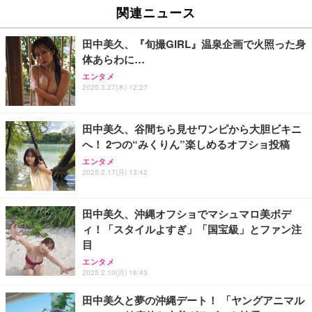
関連ニュース
田中美久、『旬撮GIRL』温泉企画で火照った身
体あらわに…
エンタメ
2025.3.27(木) 12:27
田中美久、谷間ちら見せワンピから大胆ビキニ
へ！ 2つの“みくりん”楽しめるオフショ投稿
エンタメ
2025.2.17(月) 13:42
田中美久、沖縄オフショでマシュマロ美ボデ
ィ！「スタイルよすぎ」「国宝級」とファン注
目
エンタメ
2025.2.10(月) 16:43
田中美久と夢の沖縄デート！ 「ヤングアニマル