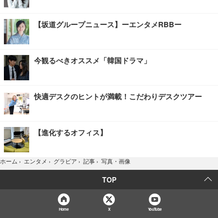
【坂道グループニュース】ーエンタメRBBー
今観るべきオススメ「韓国ドラマ」
快適デスクのヒントが満載！こだわりデスクツアー
【進化するオフィス】
写真・画像
ホーム
›
エンタメ
›
グラビア
›
記事
›
TOP
Home
X
YouTube