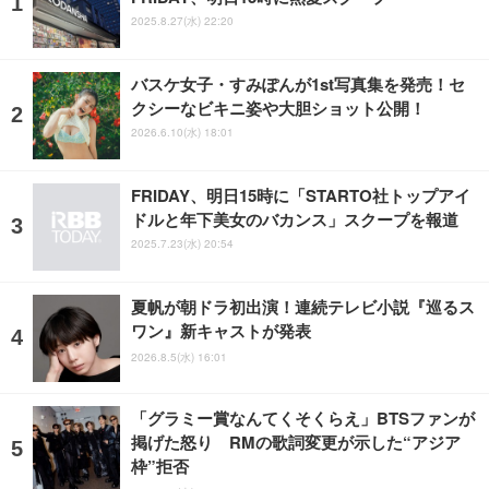
2025.8.27(水) 22:20
バスケ女子・すみぽんが1st写真集を発売！セ
クシーなビキニ姿や大胆ショット公開！
2026.6.10(水) 18:01
FRIDAY、明日15時に「STARTO社トップアイ
ドルと年下美女のバカンス」スクープを報道
2025.7.23(水) 20:54
夏帆が朝ドラ初出演！連続テレビ小説『巡るス
ワン』新キャストが発表
2026.8.5(水) 16:01
「グラミー賞なんてくそくらえ」BTSファンが
掲げた怒り RMの歌詞変更が示した“アジア
枠”拒否