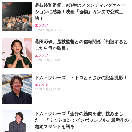
是枝裕和監督、9分半のスタンディングオベー
ションに感激！映画『怪物』カンヌで公式上
映！
エンタメ
2023.5.18(木) 11:31
蒔田彩珠、是枝監督との信頼関係「相談すると
したら母か監督」
エンタメ
2023.8.26(土) 15:36
トム・クルーズ、トトロとまさかの記念撮影！
エンタメ
2025.5.8(木) 16:07
トム・クルーズ「全身の筋肉を使い挑みまし
た」 『ミッション：インポッシブル』最新作の
超絶スタントを語る