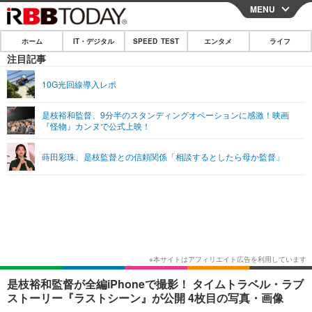
MENU
CLOSE
ホーム
IT・デジタル
SPEED TEST
エンタメ
ライフ
ホーム
注目記事
IT・デジタル
10G光回線導入レポ
IT・デジタルTOP
スマートフォン
SPEED TEST
是枝裕和監督、9分半のスタンディングオベーションに感激！映画
『怪物』カンヌで公式上映！
ネタ
ガジェット・ツール
エンタメ
蒔田彩珠、是枝監督との信頼関係「相談するとしたら母か監督」
ショッピング
その他
エンタメTOP
映画・ドラマ
ライフ
韓流・K-POP
韓国・芸能
ライフTOP
グルメ
リリース一覧
音楽
スポーツ
ペット
ショッピング
プッシュ通知の停止方法
グラビア
ブログ
その他
ショッピング
その他
是枝裕和監督が全編iPhoneで撮影！ タイムトラベル・ラブ
ストーリー『ラストシーン』が公開 4枚目の写真・画像