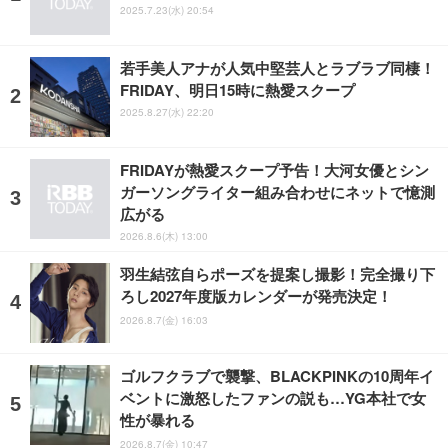
2025.7.23(水) 20:54
若手美人アナが人気中堅芸人とラブラブ同棲！
FRIDAY、明日15時に熱愛スクープ
2025.8.27(水) 22:20
FRIDAYが熱愛スクープ予告！大河女優とシン
ガーソングライター組み合わせにネットで憶測
広がる
2026.8.6(木) 13:00
羽生結弦自らポーズを提案し撮影！完全撮り下
ろし2027年度版カレンダーが発売決定！
2026.8.7(金) 16:03
ゴルフクラブで襲撃、BLACKPINKの10周年イ
ベントに激怒したファンの説も…YG本社で女
性が暴れる
2026.8.7(金) 10:47