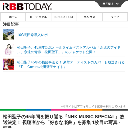
MENU
CLOSE
ホーム
IT・デジタル
SPEED TEST
エンタメ
ライフ
ホーム
注目記事
IT・デジタル
10G光回線導入レポ
IT・デジタルTOP
スマートフォン
SPEED TEST
松田聖子、45周年記念オールタイムベストアルバム『永遠のアイド
ル、永遠の青春、松田聖子。』のジャケット公開！
ネタ
ガジェット・ツール
エンタメ
松田聖子45年の軌跡を辿る！ 豪華アーティストのカバーも放送される
ショッピング
その他
『The Covers 松田聖子ナイト』
エンタメTOP
映画・ドラマ
ライフ
韓流・K-POP
韓国・芸能
ライフTOP
グルメ
リリース一覧
音楽
スポーツ
ペット
ショッピング
プッシュ通知の停止方法
グラビア
ブログ
その他
ショッピング
その他
松田聖子の45年間を振り返る『NHK MUSIC SPECIAL』放
送決定！ 視聴者から「好きな楽曲」を募集 1枚目の写真・
画像