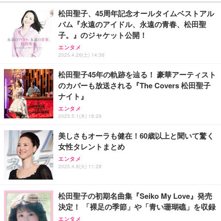
松田聖子、45周年記念オールタイムベストアル
バム『永遠のアイドル、永遠の青春、松田聖
子。』のジャケット公開！
エンタメ
2025.4.26(土) 14:36
松田聖子45年の軌跡を辿る！ 豪華アーティスト
のカバーも放送される『The Covers 松田聖子
ナイト』
エンタメ
2025.5.1(木) 18:29
美しさもオーラも健在！60歳以上と聞いて驚く
女性タレントまとめ
エンタメ
2025.4.8(火) 11:28
松田聖子の初期名曲集『Seiko My Love』発売
決定！ 「裸足の季節」や「青い珊瑚礁」を収録
エンタメ