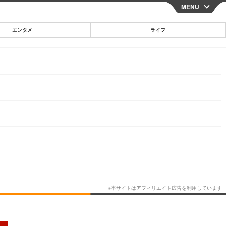
MENU
CLOSE
エンタメ
ライフ
スマートフォン
ガジェット・ツール
その他
映画・ドラマ
韓国・芸能
グルメ
スポーツ
ショッピング
ブログ
その他