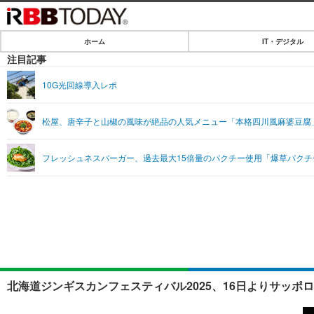
ホーム
IT・デジタル
ホーム
注目記事
IT・デジタル
10G光回線導入レポ
IT・デジタルTOP
SPEED TEST
松屋、唐辛子と山椒の風味が絶品の人気メニュー「本格四川風麻婆豆腐
ネタ
エンタメ
フレッシュネスバーガー、過去最大15倍量のパクチー使用「爆草パクチ
ショッピング
エンタメTOP
ライフ
韓流・K-POP
ライフTOP
リリース一覧
音楽
ペット
プッシュ通知の停止方法
グラビア
その他
ショッピング
北海道ジンギスカンフェスティバル2025、16日よりサッポロ