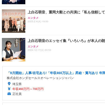
上白石萌音、重岡大毅との共演に「私も信頼して
エンタメ
2025.2.4(火) 19:50
上白石萌音のエッセイ集『いろいろ』が本人の朗読で
エンタメ
2024.12.17(火) 20:53
「9月開始」人事/在宅あり/「年収460万以上」昇給・賞与あり 年間
株式会社ホンダセールスオペレーションジャパン
埼玉県
年収460万円～700万円
正社員