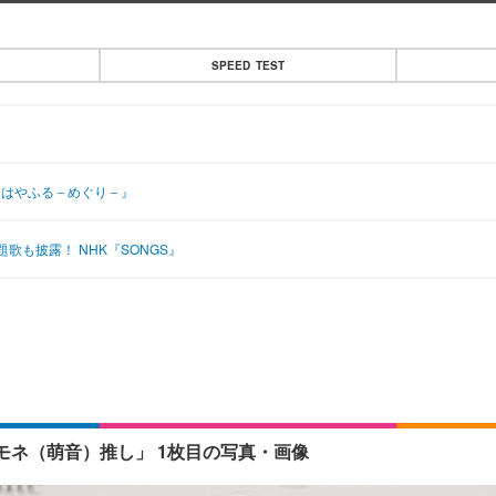
SPEED TEST
ちはやふる－めぐり－』
も披露！ NHK『SONGS』
ネ（萌音）推し」 1枚目の写真・画像