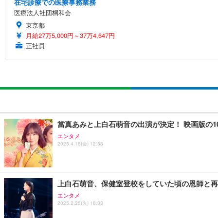
在宅診療での医療事務業務
医療法人社団桐和会
東京都
月給27万5,000円～37万4,647円
正社員
當真あみと上白石萌音の出演が決定！ 映画版の
エンタメ
2025.4.18(金) 12:58
上白石萌音、保健室登校をしていた頃の恩師と再会
エンタメ
2025.2.25(火) 18:33