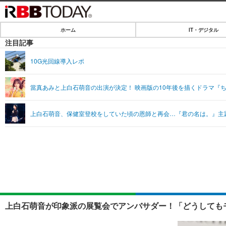
ホーム
IT・デジタル
ホーム
注目記事
IT・デジタル
10G光回線導入レポ
IT・デジタルTOP
SPEED TEST
當真あみと上白石萌音の出演が決定！ 映画版の10年後を描くドラマ『
ネタ
エンタメ
上白石萌音、保健室登校をしていた頃の恩師と再会…『君の名は。』主題歌
ショッピング
エンタメTOP
ライフ
韓流・K-POP
ライフTOP
リリース一覧
音楽
ペット
プッシュ通知の停止方法
グラビア
その他
ショッピング
上白石萌音が印象派の展覧会でアンバサダー！「どうしてもモ