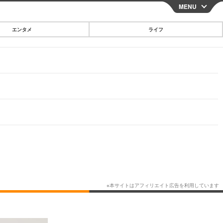
MENU
CLOSE
エンタメ
ライフ
スマートフォン
ガジェット・ツール
その他
映画・ドラマ
韓国・芸能
グルメ
スポーツ
ショッピング
ブログ
その他