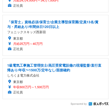
月給24万4,000円～34万1,000円
正社員
「保育士」資格必須/保育士/企業主導型保育園/定員13名/賞
与・昇給あり/年間休日120日以上
フェニックスキッズ西新宿
東京都
月給25万円～40万円
正社員
1級電気工事施工管理技士/高圧受変電設備の現場監督/直行直
帰あり/年収〜1500万/定年なし/面接確約
しろくま電力株式会社
東京都
年収600万円～1,500万円
正社員
Sponsored by