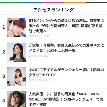
アクセスランキング
BTSメンバーからの借金に飲酒運転…自粛中に
脳出血で倒れた韓国芸人、退院 麻痺が残る状
態で出廷へ
2026.8.9(日) 12:47
元宝塚・真飛聖、女優人生初めての濃厚キスに
メロメロ！お相手は北村一輝
2018.8.3(金) 21:21
あの注目アイドルがランジェリー姿に！話題の
グラビアBEST20
2022.2.15(火) 12:11
人気声優・井口裕香の写真集「MORE MORE
MORE」が4刷決定！ 水着やランジェリーで美
ボディ披露