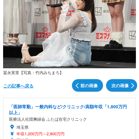
冨永実里【写真：竹内みちまろ】
前の画像
次の画像
この記事へ戻る
「医師常勤」一般内科など/クリニック/高額年収「1,800万円
以上」
医療法人社団爽緑会 ふたば在宅クリニック
埼玉県
年収1,200万円～2,800万円