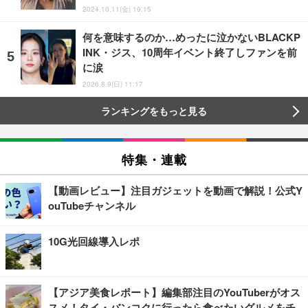
2024.10.11(金) 19:15
何を意味するのか…めったに泣かないBLACKP
INK・ジス、10周年イベント終了しファンを前
に涙
2026.8.9(日) 11:17
ランキングをもっと見る
特集・連載
【動画レビュー】注目ガジェットを動画で解説！公式Y
ouTubeチャンネル
10G光回線導入レポ
【アジア美食レポート】編集部注目のYouTuberがオス
スメ！タイ・バンコクに行ったら食べたいグルメをチ