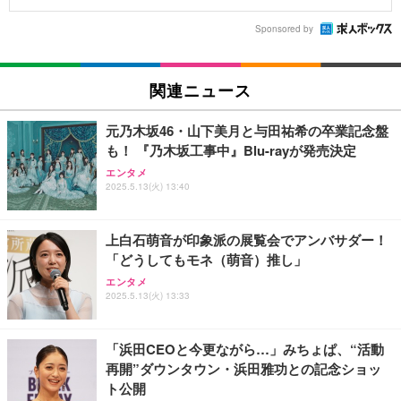
Sponsored by
関連ニュース
元乃木坂46・山下美月と与田祐希の卒業記念盤
も！ 『乃木坂工事中』Blu-rayが発売決定
エンタメ
2025.5.13(火) 13:40
上白石萌音が印象派の展覧会でアンバサダー！
「どうしてもモネ（萌音）推し」
エンタメ
2025.5.13(火) 13:33
「浜田CEOと今更ながら…」みちょぱ、“活動
再開”ダウンタウン・浜田雅功との記念ショッ
ト公開