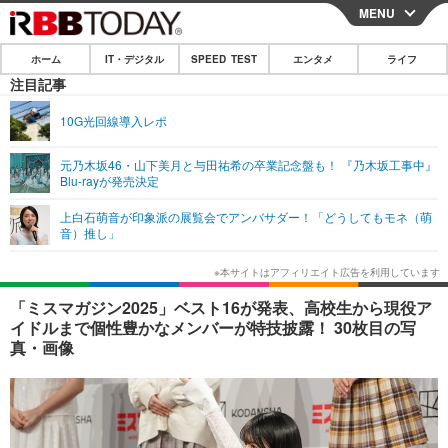
MENU
CLOSE
ホーム
IT・デジタル
SPEED TEST
エンタメ
ライフ
ホーム
注目記事
IT・デジタル
10G光回線導入レポ
IT・デジタルTOP
スマートフォン
SPEED TEST
元乃木坂46・山下美月と与田祐希の卒業記念盤も！ 『乃木坂工事中』
Blu-rayが発売決定
ネタ
ガジェット・ツール
エンタメ
上白石萌音が印象派の展覧会でアンバサダー！「どうしてもモネ（萌
ショッピング
その他
音）推し」
エンタメTOP
映画・ドラマ
ライフ
韓流・K-POP
韓国・芸能
ライフTOP
グルメ
リリース一覧
「ミスマガジン2025」ベスト16が発表、高校生から現役ア
音楽
スポーツ
ペット
ショッピング
イドルまで個性豊かなメンバーが特技披露！ 30枚目の写
プッシュ通知の停止方法
真・画像
グラビア
ブログ
その他
ショッピング
その他