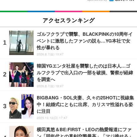
アクセスランキング
ゴルフクラブで襲撃、BLACKPINKの10周年イ
ベントに激怒したファンの説も…YG本社で女
性が暴れる
2026.8.7(金) 10:47
韓国YGエンタ社屋を襲撃したのは日本人…ゴ
ルフクラブで出入口の一部を破損、警察が経緯
を調査へ
2026.8.7(金) 18:47
BIGBANG・SOL夫妻、久々の2SHOTに視線集
中！結婚式にともに出席、カリスマ性溢れる姿
に注目
2025.10.12(日) 17:47
横田真悠＆BE:FIRST・LEOの熱愛報道にファ
ン「同年代との真剣交際最高」「マジ推せる」