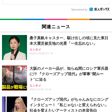
Sponsored by
関連ニュース
桑子真帆キャスター、駆け出しの頃に見た東日
本大震災被災地の光景「一生忘れない」
エンタメ
2025.3.20(木) 21:16
大阪のメーカー品が、知らぬ間にロシア軍兵器
に!? 『クローズアップ現代』が軍事“闇ルー
ト”に迫る
エンタメ
2025.3.3(月) 16:44
『クローズアップ現代』がちゃんみなにロング
インタビュー！「私じゃないと変えられない」
社会を変えたいアーティストの本音告白