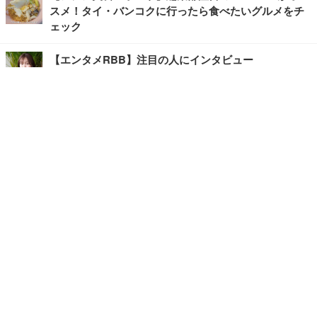
スメ！タイ・バンコクに行ったら食べたいグルメをチ
ェック
【エンタメRBB】注目の人にインタビュー
【坂道グループニュース】ーエンタメRBBー
今観るべきオススメ「韓国ドラマ」
快適デスクのヒントが満載！こだわりデスクツアー
【進化するオフィス】
写真・画像
ホーム
›
エンタメ
›
その他
›
記事
›