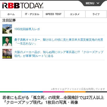
MENU
CLOSE
ホーム
IT・デジタル
SPEED TEST
エンタメ
ライフ
ホーム
注目記事
IT・デジタル
10G光回線導入レポ
IT・デジタルTOP
スマートフォン
SPEED TEST
桑子真帆キャスター、駆け出しの頃に見た東日本大震災被災地の光景
「一生忘れない」
ネタ
ガジェット・ツール
エンタメ
大阪のメーカー品が、知らぬ間にロシア軍兵器に!? 『クローズアップ
ショッピング
その他
現代』が軍事“闇ルート”に迫る
エンタメTOP
映画・ドラマ
ライフ
韓流・K-POP
韓国・芸能
ライフTOP
グルメ
リリース一覧
音楽
スポーツ
ペット
ショッピング
プッシュ通知の停止方法
グラビア
ブログ
その他
ショッピング
その他
若者にも広がる「孤立死」の現実…全国推計では2万人以上
『クローズアップ現代』 1枚目の写真・画像