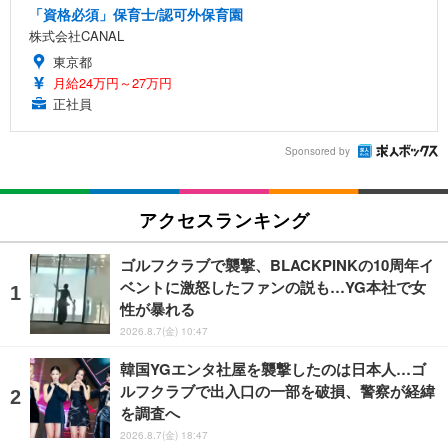
「資格必須」保育士/認可外保育園
株式会社CANAL
東京都
月給24万円～27万円
正社員
Sponsored by
アクセスランキング
ゴルフクラブで襲撃、BLACKPINKの10周年イ
ベントに激怒したファンの説も…YG本社で女
性が暴れる
2026.8.7(金) 10:47
韓国YGエンタ社屋を襲撃したのは日本人…ゴ
ルフクラブで出入口の一部を破損、警察が経緯
を調査へ
2026.8.7(金) 18:47