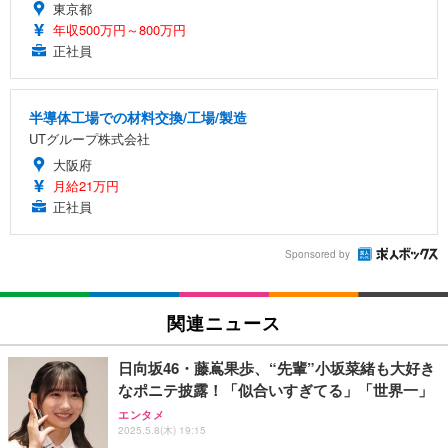
東京都
年収500万円～800万円
正社員
半導体工場での材料交換/工場/製造
UTグループ株式会社
大阪府
月給21万円
正社員
Sponsored by
関連ニュース
日向坂46・藤嶌果歩、“先輩”小坂菜緒も大好き
なポニテ披露！「似合いすぎてる」「世界一」
エンタメ
2025.5.8(木) 19:15