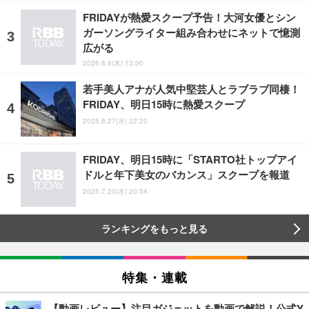
FRIDAYが熱愛スクープ予告！大河女優とシン
ガーソングライター組み合わせにネットで憶測
広がる
2026.8.6(木) 13:00
若手美人アナが人気中堅芸人とラブラブ同棲！
FRIDAY、明日15時に熱愛スクープ
2025.8.27(水) 22:20
FRIDAY、明日15時に「STARTO社トップアイ
ドルと年下美女のバカンス」スクープを報道
2025.7.23(水) 20:54
ランキングをもっと見る
特集・連載
【動画レビュー】注目ガジェットを動画で解説！公式Y