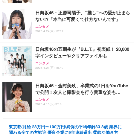
日向坂46・正源司陽子、“推し”への愛が止まら
ない!?「本当に可愛くて仕方ないんです」
エンタメ
2025.4.24(木) 12:37
日向坂46の五期生が『B.L.T.』初表紙！ 20,000
字インタビューやクリアファイルも
エンタメ
2025.4.21(月) 18:49
日向坂46・金村美玖、卒業式の1日をYouTube
で公開！友人と撮影会を行う貴重な姿も…
エンタメ
2025.4.15(火) 3:16
東京都/月給 28万円〜100万円/異例の平均年齢33.8歳 業界に
関わる全ての方歓迎 優良企業に9年連続選出 柔軟な働き方