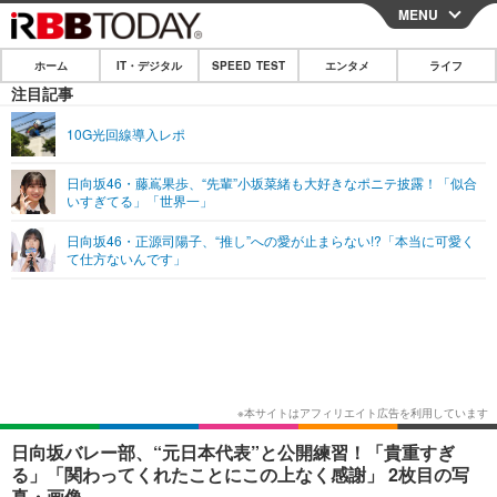
MENU
CLOSE
ホーム
IT・デジタル
SPEED TEST
エンタメ
ライフ
ホーム
注目記事
IT・デジタル
10G光回線導入レポ
IT・デジタルTOP
スマートフォン
SPEED TEST
日向坂46・藤嶌果歩、“先輩”小坂菜緒も大好きなポニテ披露！「似合
いすぎてる」「世界一」
ネタ
ガジェット・ツール
エンタメ
日向坂46・正源司陽子、“推し”への愛が止まらない!?「本当に可愛く
ショッピング
その他
て仕方ないんです」
エンタメTOP
映画・ドラマ
ライフ
韓流・K-POP
韓国・芸能
ライフTOP
グルメ
リリース一覧
音楽
スポーツ
ペット
ショッピング
プッシュ通知の停止方法
グラビア
ブログ
その他
ショッピング
その他
日向坂バレー部、“元日本代表”と公開練習！「貴重すぎ
る」「関わってくれたことにこの上なく感謝」 2枚目の写
真・画像