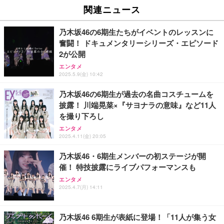
関連ニュース
乃木坂46の6期生たちがイベントのレッスンに
奮闘！ ドキュメンタリーシリーズ・エピソード
2が公開
エンタメ
2025.5.9(金) 10:42
乃木坂46の6期生が過去の名曲コスチュームを
披露！ 川端晃菜×『サヨナラの意味』など11人
を撮り下ろし
エンタメ
2025.4.11(金) 20:05
乃木坂46・6期生メンバーの初ステージが開
催！ 特技披露にライブパフォーマンスも
エンタメ
2025.4.7(月) 14:11
乃木坂46 6期生が表紙に登場！「11人が集う女