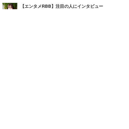
【エンタメRBB】注目の人にインタビュー
【坂道グループニュース】ーエンタメRBBー
今観るべきオススメ「韓国ドラマ」
快適デスクのヒントが満載！こだわりデスクツアー
【進化するオフィス】
写真・画像
ホーム
›
エンタメ
›
その他
›
記事
›
TOP