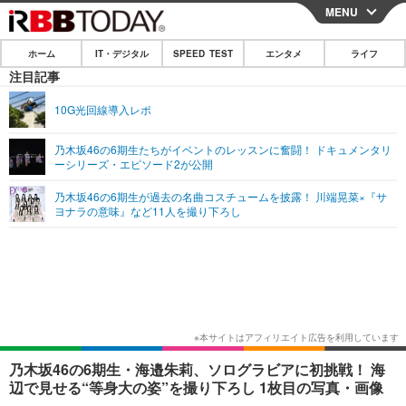
MENU
CLOSE
ホーム
IT・デジタル
SPEED TEST
エンタメ
ライフ
ホーム
注目記事
IT・デジタル
10G光回線導入レポ
IT・デジタルTOP
スマートフォン
SPEED TEST
乃木坂46の6期生たちがイベントのレッスンに奮闘！ ドキュメンタリ
ーシリーズ・エピソード2が公開
ネタ
ガジェット・ツール
エンタメ
乃木坂46の6期生が過去の名曲コスチュームを披露！ 川端晃菜×『サ
ショッピング
その他
ヨナラの意味』など11人を撮り下ろし
エンタメTOP
映画・ドラマ
ライフ
韓流・K-POP
韓国・芸能
ライフTOP
グルメ
リリース一覧
音楽
スポーツ
ペット
ショッピング
プッシュ通知の停止方法
グラビア
ブログ
その他
ショッピング
その他
乃木坂46の6期生・海邉朱莉、ソログラビアに初挑戦！ 海
辺で見せる“等身大の姿”を撮り下ろし 1枚目の写真・画像