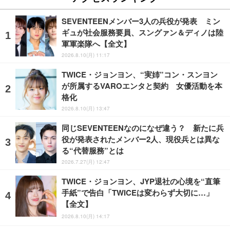
SEVENTEENメンバー3人の兵役が発表 ミン
ギュが社会服務要員、スングァン＆ディノは陸
軍軍楽隊へ【全文】
2026.8.10(月) 11:17
TWICE・ジョンヨン、“実姉”コン・スンヨン
が所属するVAROエンタと契約 女優活動を本
格化
2026.8.10(月) 13:47
同じSEVENTEENなのになぜ違う？ 新たに兵
役が発表されたメンバー2人、現役兵とは異な
る“代替服務”とは
2026.7.27(月) 12:47
TWICE・ジョンヨン、JYP退社の心境を“直筆
手紙”で告白「TWICEは変わらず大切に…」
【全文】
2026.8.10(月) 14:17