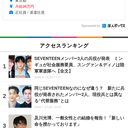
東京都
月給26万円
正社員 / 派遣社員
Sponsored by
アクセスランキング
SEVENTEENメンバー3人の兵役が発表 ミン
ギュが社会服務要員、スングァン＆ディノは陸
軍軍楽隊へ【全文】
2026.8.10(月) 11:17
同じSEVENTEENなのになぜ違う？ 新たに兵
役が発表されたメンバー2人、現役兵とは異な
る“代替服務”とは
2026.7.27(月) 12:47
及川光博、一般女性との結婚を報告！「新しい
命を授かっております」