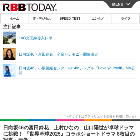
MENU
CLOSE
ホーム
IT・デジタル
SPEED TEST
エンタメ
ライフ
ホーム
注目記事
IT・デジタル
10G光回線導入レポ
IT・デジタルTOP
スマートフォン
SPEED TEST
日向坂46・富田鈴花、卒業セレモニー開催決定！
ネタ
ガジェット・ツール
エンタメ
日向坂46、小坂菜緒センターの14thシングル「Love yourself!」MV公
ショッピング
その他
開
エンタメTOP
映画・ドラマ
ライフ
韓流・K-POP
韓国・芸能
ライフTOP
グルメ
リリース一覧
音楽
スポーツ
ペット
ショッピング
プッシュ通知の停止方法
グラビア
ブログ
その他
ショッピング
その他
日向坂46の富田鈴花、上村ひなの、山口陽世が卓球ドラマ
に挑戦！ 『世界卓球2025』コラボショートドラマ 8枚目の
写真・画像