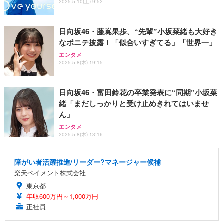
2025.5.10(土) 9:52
日向坂46・藤嶌果歩、“先輩”小坂菜緒も大好き
なポニテ披露！「似合いすぎてる」「世界一」
エンタメ
2025.5.8(木) 19:15
日向坂46・富田鈴花の卒業発表に“同期”小坂菜
緒「まだしっかりと受け止めきれてはいませ
ん」
エンタメ
2025.5.8(木) 13:16
障がい者活躍推進/リーダー?マネージャー候補
楽天ペイメント株式会社
東京都
年収600万円～1,000万円
正社員