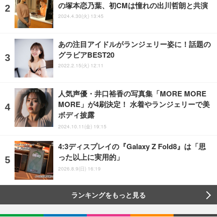
の塚本恋乃葉、初CMは憧れの出川哲朗と共演
2024.4.30(火) 13:45
あの注目アイドルがランジェリー姿に！話題の
グラビアBEST20
2022.2.15(火) 12:11
人気声優・井口裕香の写真集「MORE MORE
MORE」が4刷決定！ 水着やランジェリーで美
ボディ披露
2024.10.11(金) 19:15
4:3ディスプレイの『Galaxy Z Fold8』は「思
った以上に実用的」
2026.8.9(日) 16:19
ランキングをもっと見る