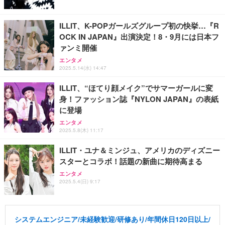
ILLIT、K-POPガールズグループ初の快挙…『R
OCK IN JAPAN』出演決定！8・9月には日本フ
ァンミ開催
エンタメ
2025.5.14(水) 14:47
ILLIT、“ほてり顔メイク”でサマーガールに変
身！ファッション誌『NYLON JAPAN』の表紙
に登場
エンタメ
2025.5.8(木) 11:17
ILLIT・ユナ＆ミンジュ、アメリカのディズニー
スターとコラボ！話題の新曲に期待高まる
エンタメ
2025.5.4(日) 9:17
システムエンジニア/未経験歓迎/研修あり/年間休日120日以上/