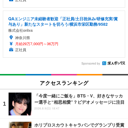
QAエンジニア未経験者歓迎「正社員/土日祝休み/研修充実/賞
与あり」新たなスタートを切ろう/横浜市栄区勤務/9582
株式会社onlixs
神奈川県
月給29万7,000円～36万円
正社員
Sponsored by
アクセスランキング
「今度一緒にご飯を」BTS・V、好きなサッカ
ー選手と“相思相愛”？ビデオメッセージに注目
2026.8.9(日) 18:47
ホリプロスカウトキャラバンでグランプリ受賞