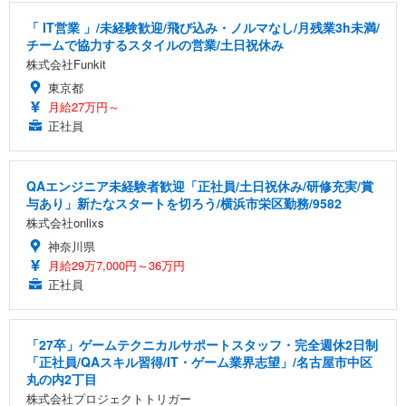
「 IT営業 」/未経験歓迎/飛び込み・ノルマなし/月残業3h未満/
チームで協力するスタイルの営業/土日祝休み
株式会社Funkit
東京都
月給27万円～
正社員
QAエンジニア未経験者歓迎「正社員/土日祝休み/研修充実/賞
与あり」新たなスタートを切ろう/横浜市栄区勤務/9582
株式会社onlixs
神奈川県
月給29万7,000円～36万円
正社員
「27卒」ゲームテクニカルサポートスタッフ・完全週休2日制
「正社員/QAスキル習得/IT・ゲーム業界志望」/名古屋市中区
丸の内2丁目
株式会社プロジェクトトリガー