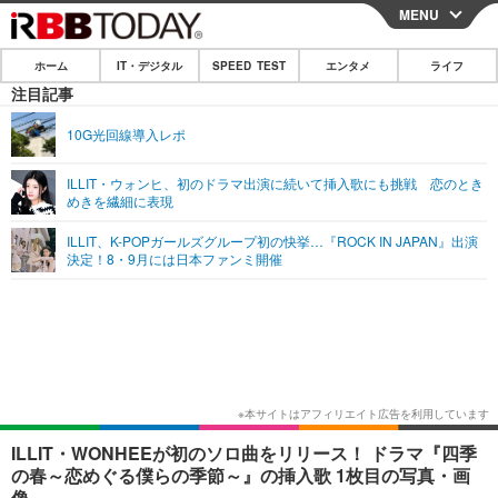
MENU
CLOSE
ホーム
IT・デジタル
SPEED TEST
エンタメ
ライフ
ホーム
注目記事
IT・デジタル
10G光回線導入レポ
IT・デジタルTOP
スマートフォン
SPEED TEST
ILLIT・ウォンヒ、初のドラマ出演に続いて挿入歌にも挑戦 恋のとき
めきを繊細に表現
ネタ
ガジェット・ツール
エンタメ
ILLIT、K-POPガールズグループ初の快挙…『ROCK IN JAPAN』出演
ショッピング
その他
決定！8・9月には日本ファンミ開催
エンタメTOP
映画・ドラマ
ライフ
韓流・K-POP
韓国・芸能
ライフTOP
グルメ
リリース一覧
音楽
スポーツ
ペット
ショッピング
プッシュ通知の停止方法
グラビア
ブログ
その他
ショッピング
その他
ILLIT・WONHEEが初のソロ曲をリリース！ ドラマ『四季
の春～恋めぐる僕らの季節～』の挿入歌 1枚目の写真・画
像