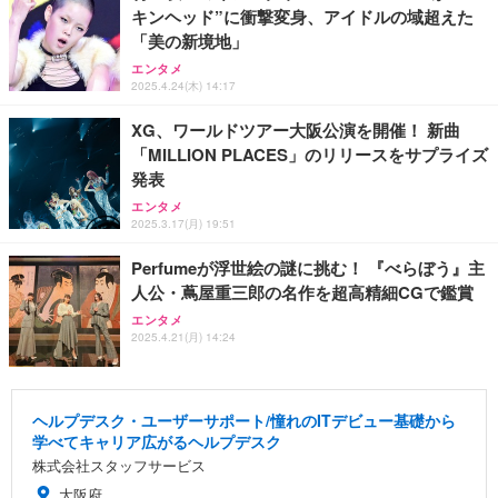
キンヘッド”に衝撃変身、アイドルの域超えた
「美の新境地」
エンタメ
2025.4.24(木) 14:17
XG、ワールドツアー大阪公演を開催！ 新曲
「MILLION PLACES」のリリースをサプライズ
発表
エンタメ
2025.3.17(月) 19:51
Perfumeが浮世絵の謎に挑む！ 『べらぼう』主
人公・蔦屋重三郎の名作を超高精細CGで鑑賞
エンタメ
2025.4.21(月) 14:24
ヘルプデスク・ユーザーサポート/憧れのITデビュー基礎から
学べてキャリア広がるヘルプデスク
株式会社スタッフサービス
大阪府