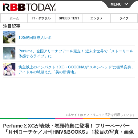
MENU
CLOSE
ホーム
IT・デジタル
SPEED TEST
エンタメ
ライフ
ホーム
注目記事
IT・デジタル
10G光回線導入レポ
IT・デジタルTOP
スマートフォン
SPEED TEST
Perfume、全国アリーナツアーを完走！ 近未来世界で「ストーリーを
体感するライブ」に
ネタ
ガジェット・ツール
エンタメ
坊主以上のインパクト！XG・COCONAが“スキンヘッド”に衝撃変身、
ショッピング
その他
アイドルの域超えた「美の新境地」
エンタメTOP
映画・ドラマ
ライフ
韓流・K-POP
韓国・芸能
ライフTOP
グルメ
リリース一覧
音楽
スポーツ
ペット
ショッピング
プッシュ通知の停止方法
グラビア
ブログ
その他
ショッピング
その他
PerfumeとXGが表紙・巻頭特集に登場！ フリーペーパー
『月刊ローチケ／月刊HMV&BOOKS』 1枚目の写真・画像