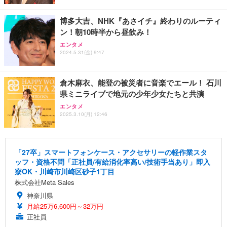
博多大吉、NHK『あさイチ』終わりのルーティ
ン！朝10時半から昼飲み！
エンタメ
2024.5.31(金) 9:47
倉木麻衣、能登の被災者に音楽でエール！ 石川
県ミニライブで地元の少年少女たちと共演
エンタメ
2025.3.10(月) 12:46
「27卒」スマートフォンケース・アクセサリーの軽作業スタ
ッフ・資格不問「正社員/有給消化率高い/技術手当あり」即入
寮OK・川崎市川崎区砂子1丁目
株式会社Meta Sales
神奈川県
月給25万6,600円～32万円
正社員