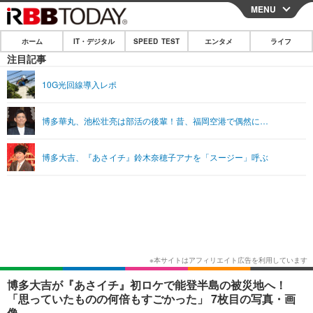
MENU
CLOSE
ホーム
IT・デジタル
SPEED TEST
エンタメ
ライフ
ホーム
注目記事
IT・デジタル
10G光回線導入レポ
IT・デジタルTOP
スマートフォン
SPEED TEST
博多華丸、池松壮亮は部活の後輩！昔、福岡空港で偶然に…
ネタ
ガジェット・ツール
エンタメ
博多大吉、『あさイチ』鈴木奈穂子アナを「スージー」呼ぶ
ショッピング
その他
エンタメTOP
映画・ドラマ
ライフ
韓流・K-POP
韓国・芸能
ライフTOP
グルメ
リリース一覧
音楽
スポーツ
ペット
ショッピング
プッシュ通知の停止方法
グラビア
ブログ
その他
ショッピング
その他
博多大吉が『あさイチ』初ロケで能登半島の被災地へ！
「思っていたものの何倍もすごかった」 7枚目の写真・画
像