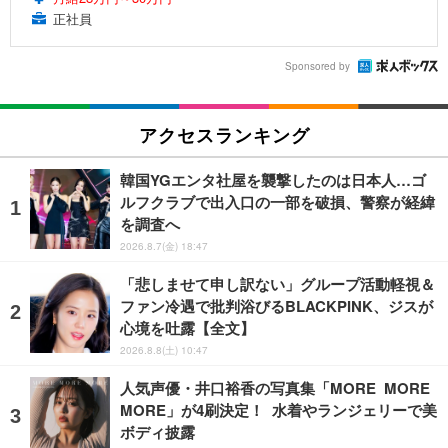
正社員
Sponsored by
アクセスランキング
韓国YGエンタ社屋を襲撃したのは日本人…ゴ
ルフクラブで出入口の一部を破損、警察が経緯
を調査へ
2026.8.7(金) 18:47
「悲しませて申し訳ない」グループ活動軽視＆
ファン冷遇で批判浴びるBLACKPINK、ジスが
心境を吐露【全文】
2026.8.8(土) 10:47
人気声優・井口裕香の写真集「MORE MORE
MORE」が4刷決定！ 水着やランジェリーで美
ボディ披露