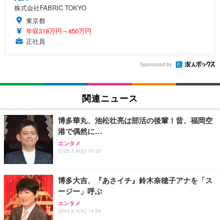
株式会社FABRIC TOKYO
東京都
年収318万円～450万円
正社員
Sponsored by
関連ニュース
博多華丸、池松壮亮は部活の後輩！昔、福岡空
港で偶然に…
エンタメ
2025.5.9(金) 10:30
博多大吉、『あさイチ』鈴木奈穂子アナを「ス
ージー」呼ぶ
エンタメ
2024.6.4(火) 14:26