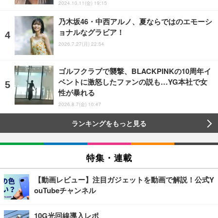
2024.10.11(金) 19:15
乃木坂46・中西アルノ、夏ならではのエモーシ
ョナルなグラビア！
2026.7.27(月) 22:54
ゴルフクラブで襲撃、BLACKPINKの10周年イ
ベントに激怒したファンの説も…YG本社で女
性が暴れる
2026.8.7(金) 10:47
ランキングをもっと見る
特集・連載
【動画レビュー】注目ガジェットを動画で解説！公式Y
ouTubeチャンネル
10G光回線導入レポ