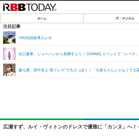
ホーム
IT・デジタル
ホーム
注目記事
IT・デジタル
10G光回線導入レポ
IT・デジタルTOP
SPEED TEST
出口夏希、ショーパンから美脚すらり！ CHANELイベントで「レベチ
ネタ
エンタメ
森七菜、背中見え“黒ドレス”で大人っぽく！「七菜ちゃんじゃなくて七
ショッピング
エンタメTOP
ライフ
韓流・K-POP
ライフTOP
リリース一覧
音楽
ペット
プッシュ通知の停止方法
グラビア
その他
ショッピング
広瀬すず、ルイ・ヴィトンのドレスで優雅に「カンヌ」へ！ 