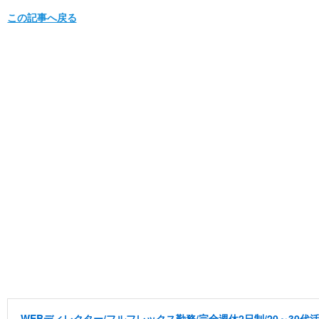
この記事へ戻る
WEBディレクター/フルフレックス勤務/完全週休2日制/20～30