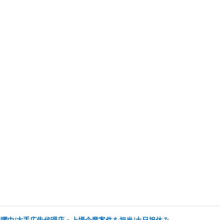
代活躍中/大手広告代理店・上場企業案件を担当/土日祝休み