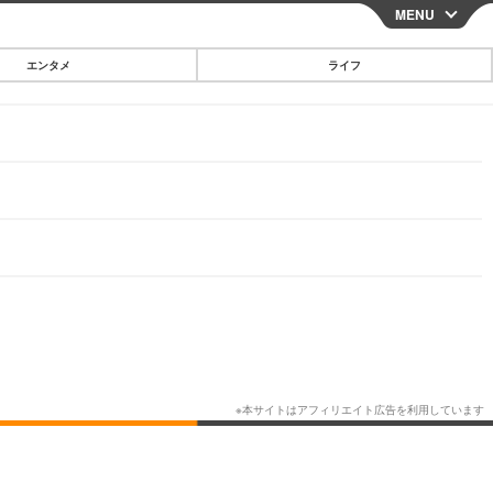
MENU
CLOSE
エンタメ
ライフ
スマートフォン
ガジェット・ツール
その他
映画・ドラマ
韓国・芸能
グルメ
スポーツ
ショッピング
ブログ
その他