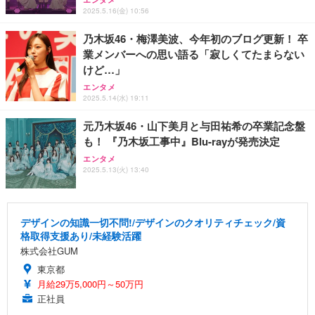
2025.5.16(金) 10:56
乃木坂46・梅澤美波、今年初のブログ更新！ 卒
業メンバーへの思い語る「寂しくてたまらない
けど…」
エンタメ
2025.5.14(水) 19:11
元乃木坂46・山下美月と与田祐希の卒業記念盤
も！ 『乃木坂工事中』Blu-rayが発売決定
エンタメ
2025.5.13(火) 13:40
デザインの知識一切不問!/デザインのクオリティチェック/資
格取得支援あり/未経験活躍
株式会社GUM
東京都
月給29万5,000円～50万円
正社員