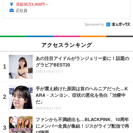
月給35万5,000円～
正社員
Sponsored by
アクセスランキング
あの注目アイドルがランジェリー姿に！話題の
グラビアBEST20
2022.2.15(火) 12:11
手が震え続けた原因は首のヘルニアだった…K
ARA・スンヨン、症状の悪化を告白「治療中
だ」
2026.8.8(土) 15:47
ファンから不満続出も…BLACKPINK、10周年
にメンバー全員が集結！ジスがライブ配信で再
び謝罪