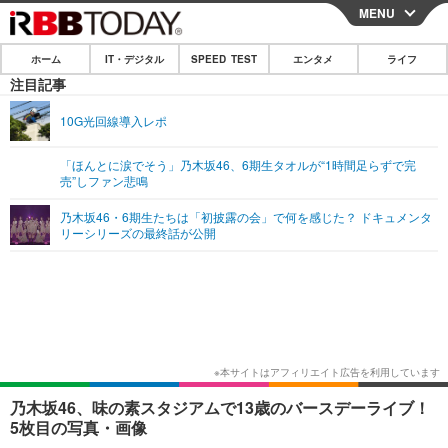
MENU
CLOSE
ホーム
IT・デジタル
SPEED TEST
エンタメ
ライフ
ホーム
注目記事
IT・デジタル
10G光回線導入レポ
IT・デジタルTOP
スマートフォン
SPEED TEST
「ほんとに涙でそう」乃木坂46、6期生タオルが“1時間足らずで完
売”しファン悲鳴
ネタ
ガジェット・ツール
エンタメ
乃木坂46・6期生たちは「初披露の会」で何を感じた？ ドキュメンタ
ショッピング
その他
リーシリーズの最終話が公開
エンタメTOP
映画・ドラマ
ライフ
韓流・K-POP
韓国・芸能
ライフTOP
グルメ
リリース一覧
音楽
スポーツ
ペット
ショッピング
プッシュ通知の停止方法
グラビア
ブログ
その他
ショッピング
その他
乃木坂46、味の素スタジアムで13歳のバースデーライブ！
5枚目の写真・画像