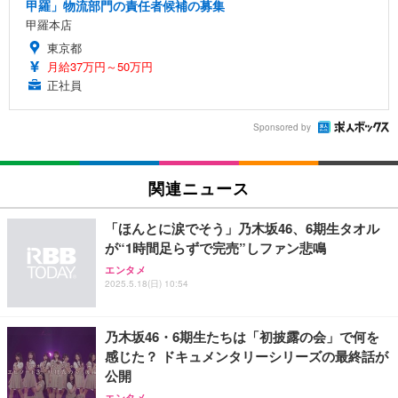
甲羅」物流部門の責任者候補の募集
甲羅本店
東京都
月給37万円～50万円
正社員
Sponsored by
関連ニュース
「ほんとに涙でそう」乃木坂46、6期生タオル
が“1時間足らずで完売”しファン悲鳴
エンタメ
2025.5.18(日) 10:54
乃木坂46・6期生たちは「初披露の会」で何を
感じた？ ドキュメンタリーシリーズの最終話が
公開
エンタメ