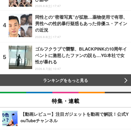
2026.8.8(土) 17:47
同性との“密着写真”が拡散…薬物使用で有罪、
男性への性的暴行疑惑もあった俳優ユ・アイン
の近況
2026.8.8(土) 17:47
ゴルフクラブで襲撃、BLACKPINKの10周年イ
ベントに激怒したファンの説も…YG本社で女
性が暴れる
2026.8.7(金) 10:47
ランキングをもっと見る
特集・連載
【動画レビュー】注目ガジェットを動画で解説！公式Y
ouTubeチャンネル