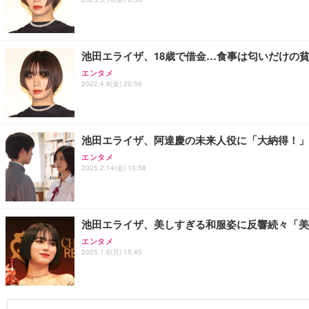
池田エライザ、18歳で借金…食事は匂いだけの
エンタメ
2022.4.8(金) 20:56
池田エライザ、阿達慶の未来人役に「大納得！」
エンタメ
2025.2.14(金) 10:58
池田エライザ、美しすぎる和服姿に反響続々「美
エンタメ
2025.1.6(月) 15:45