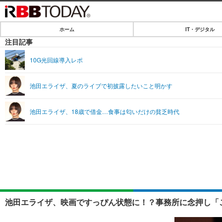
ホーム
IT・デジタル
ホーム
注目記事
IT・デジタル
10G光回線導入レポ
IT・デジタルTOP
SPEED TEST
池田エライザ、夏のライブで初披露したいこと明かす
ネタ
エンタメ
池田エライザ、18歳で借金…食事は匂いだけの貧乏時代
ショッピング
エンタメTOP
ライフ
韓流・K-POP
ライフTOP
リリース一覧
音楽
ペット
プッシュ通知の停止方法
グラビア
その他
ショッピング
池田エライザ、映画ですっぴん状態に！？事務所に念押し「こ