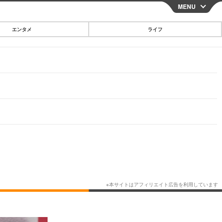
MENU
CLOSE
エンタメ
ライフ
スマートフォン
ガジェット・ツール
その他
映画・ドラマ
韓国・芸能
グルメ
スポーツ
ショッピング
ブログ
その他