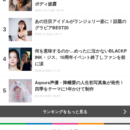
ボディ披露
2024.10.11(金) 19:15
あの注目アイドルがランジェリー姿に！話題の
グラビアBEST20
2022.2.15(火) 12:11
何を意味するのか…めったに泣かないBLACKP
INK・ジス、10周年イベント終了しファンを前
に涙
2026.8.9(日) 11:17
Aqours声優・降幡愛の人生初写真集が発売！
四季をテーマに1年かけて制作
2019.4.8(月) 16:04
ランキングをもっと見る