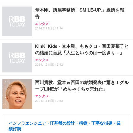
堂本剛、所属事務所「SMILE-UP.」退所を報
告
エンタメ
2024.2.22(木) 18:34
KinKi Kids・堂本剛、ももクロ・百田夏菜子と
の結婚に言及「人生というのは一度きり…」
エンタメ
2024.1.21(日) 12:42
西川貴教、堂本＆百田の結婚発表に驚き！グル
ープLINEが「めちゃくちゃ荒れた」
エンタメ
2024.1.14(日) 12:33
インフラエンジニア・IT基盤の設計・構築・丁寧な指導・業
績好調