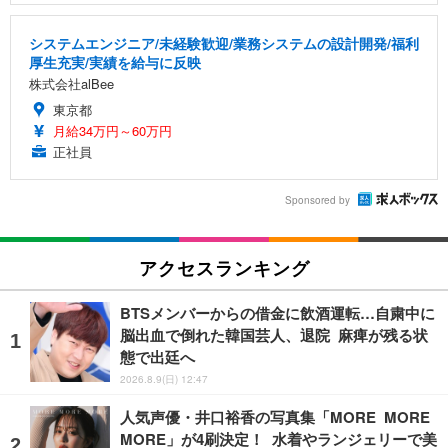
システムエンジニア/未経験歓迎/業務システムの設計開発/福利
厚生充実/実績を給与に反映
株式会社alBee
東京都
月給34万円～60万円
正社員
Sponsored by
アクセスランキング
BTSメンバーからの借金に飲酒運転…自粛中に
脳出血で倒れた韓国芸人、退院 麻痺が残る状
態で出廷へ
2026.8.9(日) 12:47
人気声優・井口裕香の写真集「MORE MORE
MORE」が4刷決定！ 水着やランジェリーで美