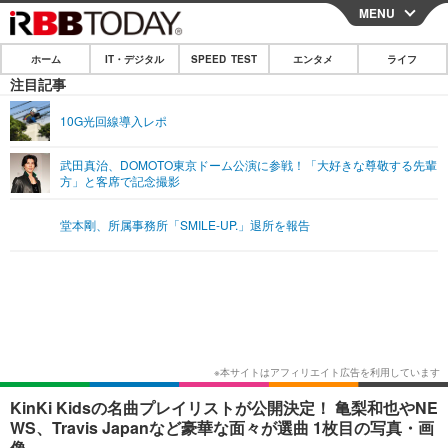
MENU
CLOSE
ホーム
IT・デジタル
SPEED TEST
エンタメ
ライフ
ホーム
注目記事
IT・デジタル
10G光回線導入レポ
IT・デジタルTOP
スマートフォン
SPEED TEST
武田真治、DOMOTO東京ドーム公演に参戦！「大好きな尊敬する先輩
方」と客席で記念撮影
ネタ
ガジェット・ツール
エンタメ
堂本剛、所属事務所「SMILE-UP.」退所を報告
ショッピング
その他
エンタメTOP
映画・ドラマ
ライフ
韓流・K-POP
韓国・芸能
ライフTOP
グルメ
リリース一覧
音楽
スポーツ
ペット
ショッピング
プッシュ通知の停止方法
グラビア
ブログ
その他
ショッピング
その他
KinKi Kidsの名曲プレイリストが公開決定！ 亀梨和也やNE
WS、Travis Japanなど豪華な面々が選曲 1枚目の写真・画
像