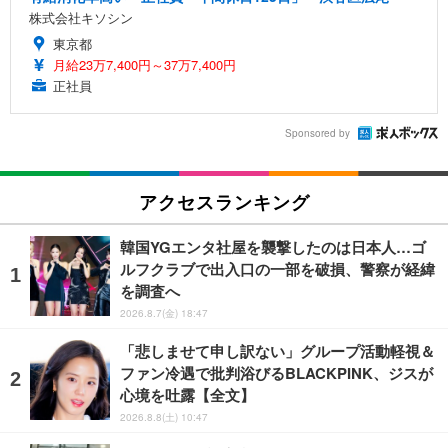
株式会社キソシン
東京都
月給23万7,400円～37万7,400円
正社員
Sponsored by
アクセスランキング
韓国YGエンタ社屋を襲撃したのは日本人…ゴ
ルフクラブで出入口の一部を破損、警察が経緯
を調査へ
2026.8.7(金) 18:47
「悲しませて申し訳ない」グループ活動軽視＆
ファン冷遇で批判浴びるBLACKPINK、ジスが
心境を吐露【全文】
2026.8.8(土) 10:47