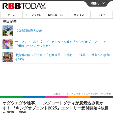
MENU
CLOSE
ホーム
IT・デジタル
SPEED TEST
エンタメ
ライフ
ホーム
注目記事
IT・デジタル
10G光回線導入レポ
IT・デジタルTOP
スマートフォン
SPEED TEST
ザ・マミィ、表彰式でプレゼンターを務め「キングオブコント」で
「優勝したい」と決意新たに
ネタ
ガジェット・ツール
エンタメ
東貴博の酔っ払い顔に「お祭り男って感じ！」 浅草・三社祭への参加
ショッピング
その他
を報告
エンタメTOP
映画・ドラマ
ライフ
韓流・K-POP
韓国・芸能
ライフTOP
グルメ
リリース一覧
音楽
スポーツ
ペット
ショッピング
プッシュ通知の停止方法
グラビア
ブログ
その他
ショッピング
その他
オダウエダや蛙亭、ロングコートダディが意気込み明か
す！ 『キングオブコント2025』エントリー受付開始 4枚目
の写真・画像