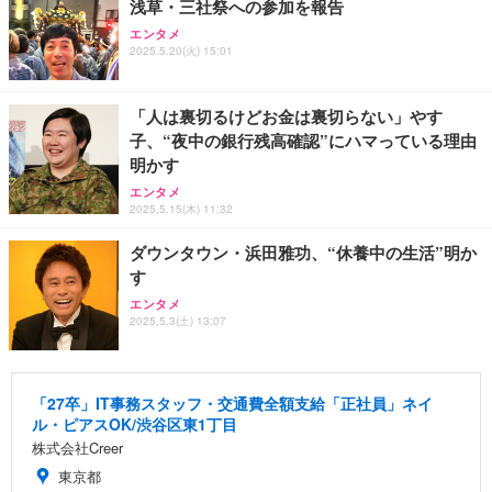
浅草・三社祭への参加を報告
エンタメ
2025.5.20(火) 15:01
「人は裏切るけどお金は裏切らない」やす
子、“夜中の銀行残高確認”にハマっている理由
明かす
エンタメ
2025.5.15(木) 11:32
ダウンタウン・浜田雅功、“休養中の生活”明か
す
エンタメ
2025.5.3(土) 13:07
「27卒」IT事務スタッフ・交通費全額支給「正社員」ネイ
ル・ピアスOK/渋谷区東1丁目
株式会社Creer
東京都