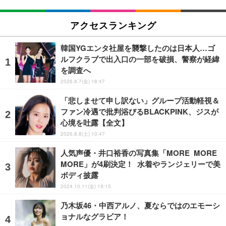
アクセスランキング
韓国YGエンタ社屋を襲撃したのは日本人…ゴ
ルフクラブで出入口の一部を破損、警察が経緯
を調査へ
2026.8.7(金) 18:47
「悲しませて申し訳ない」グループ活動軽視＆
ファン冷遇で批判浴びるBLACKPINK、ジスが
心境を吐露【全文】
2026.8.8(土) 10:47
人気声優・井口裕香の写真集「MORE MORE
MORE」が4刷決定！ 水着やランジェリーで美
ボディ披露
2024.10.11(金) 19:15
乃木坂46・中西アルノ、夏ならではのエモーシ
ョナルなグラビア！