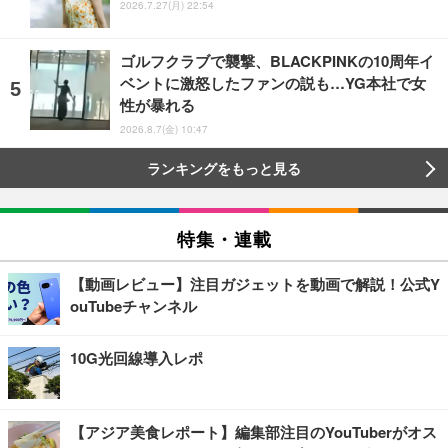
2026.7.27(月) 22:54
ゴルフクラブで襲撃、BLACKPINKの10周年イ
ベントに激怒したファンの説も…YG本社で女
性が暴れる
2026.8.7(金) 10:47
ランキングをもっと見る
特集・連載
【動画レビュー】注目ガジェットを動画で解説！公式Y
ouTubeチャンネル
10G光回線導入レポ
【アジア美食レポート】編集部注目のYouTuberがオス