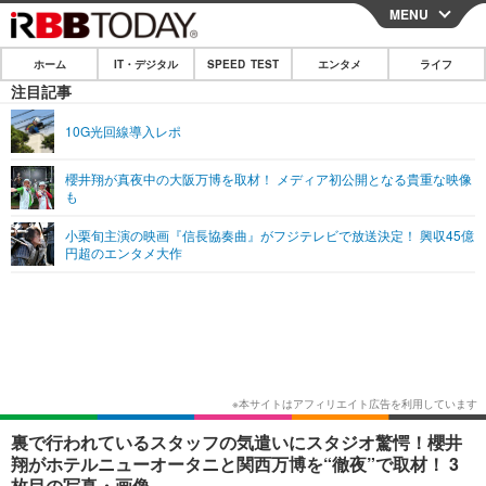
MENU
CLOSE
ホーム
IT・デジタル
SPEED TEST
エンタメ
ライフ
ホーム
注目記事
IT・デジタル
10G光回線導入レポ
IT・デジタルTOP
スマートフォン
SPEED TEST
櫻井翔が真夜中の大阪万博を取材！ メディア初公開となる貴重な映像
も
ネタ
ガジェット・ツール
エンタメ
小栗旬主演の映画『信長協奏曲』がフジテレビで放送決定！ 興収45億
ショッピング
その他
円超のエンタメ大作
エンタメTOP
映画・ドラマ
ライフ
韓流・K-POP
韓国・芸能
ライフTOP
グルメ
リリース一覧
音楽
スポーツ
ペット
ショッピング
プッシュ通知の停止方法
グラビア
ブログ
その他
ショッピング
その他
裏で行われているスタッフの気遣いにスタジオ驚愕！櫻井
翔がホテルニューオータニと関西万博を“徹夜”で取材！ 3
枚目の写真・画像