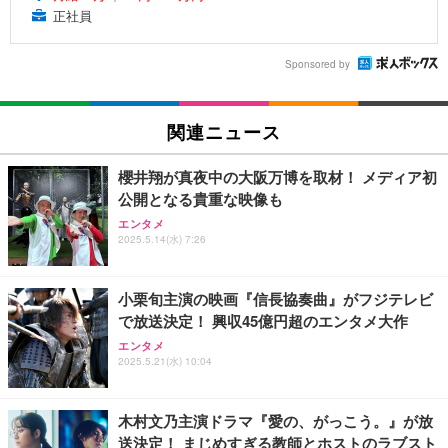
正社員
Sponsored by
関連ニュース
櫻井翔が真夜中の大阪万博を取材！ メディア初
公開となる貴重な映像も
エンタメ
2025.5.14(水) 7:26
小栗旬主演の映画『信長協奏曲』がフジテレビ
で放送決定！ 興収45億円超のエンタメ大作
エンタメ
2025.5.21(水) 10:04
木村文乃主演ドラマ『愛の、がっこう。』が放
送決定！ まじめすぎる教師とホストのラブスト