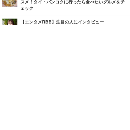
スメ！タイ・バンコクに行ったら食べたいグルメをチ
ェック
【エンタメRBB】注目の人にインタビュー
【坂道グループニュース】ーエンタメRBBー
今観るべきオススメ「韓国ドラマ」
快適デスクのヒントが満載！こだわりデスクツアー
【進化するオフィス】
写真・画像
ホーム
›
エンタメ
›
その他
›
記事
›