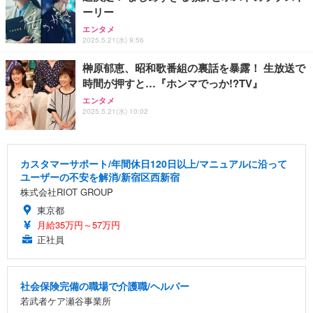
ーリー
エンタメ
2025.5.21(水) 9:56
榊原郁恵、昭和歌番組の裏話を暴露！ 生放送で
時間が押すと…『ホンマでっか!?TV』
エンタメ
2025.5.21(水) 10:02
カスタマーサポート/年間休日120日以上/マニュアルに沿って
ユーザーの不安を解消/新宿区西新宿
株式会社RIOT GROUP
東京都
月給35万円～57万円
正社員
社会保険完備の職場で介護職/ヘルパー
若武者ケア瀬谷事業所