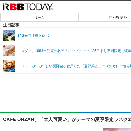
ホーム
IT・デジタル
ホーム
注目記事
IT・デジタル
10G光回線導入レポ
IT・デジタルTOP
SPEED TEST
モロゾフ、1988年発売の名品「パンプディン」25日より期間限定で復
ネタ
エンタメ
ココス、みずみずしい夏野菜を使用した「夏野菜とチーズのカレー包み
ショッピング
エンタメTOP
ライフ
韓流・K-POP
ライフTOP
リリース一覧
音楽
ペット
プッシュ通知の停止方法
グラビア
その他
ショッピング
CAFE OHZAN、「大人可愛い」がテーマの夏季限定ラスク