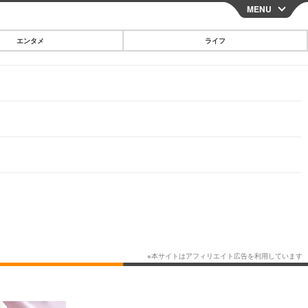
MENU
CLOSE
エンタメ
ライフ
スマートフォン
ガジェット・ツール
その他
映画・ドラマ
韓国・芸能
グルメ
スポーツ
ショッピング
ブログ
その他