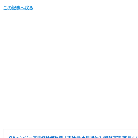
この記事へ戻る
QAエンジニア未経験者歓迎「正社員/土日祝休み/研修充実/賞与あり