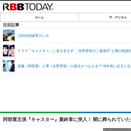
ホーム
IT・デジタル
ホーム
注目記事
IT・デジタル
10G光回線導入レポ
IT・デジタルTOP
SPEED TEST
ドラマ『キャスター』に姿を見せず…“永野芽郁の二股相手”と噂の韓国
ネタ
エンタメ
進藤（阿部寛）と華（永野芽郁）の過去がつながる!? 18年前に起きた
ショッピング
エンタメTOP
ライフ
韓流・K-POP
ライフTOP
リリース一覧
音楽
ペット
プッシュ通知の停止方法
グラビア
その他
ショッピング
阿部寛主演『キャスター』最終章に突入！ 闇に葬られていた