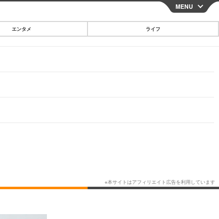
MENU
CLOSE
エンタメ
ライフ
スマートフォン
ガジェット・ツール
その他
映画・ドラマ
韓国・芸能
グルメ
スポーツ
ショッピング
ブログ
その他